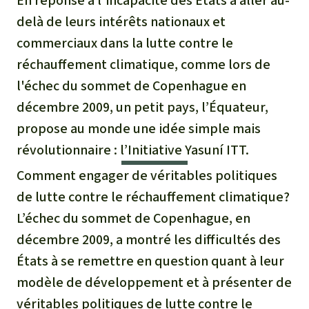
En réponse à l'incapacité des États à aller au-
Certificats de don
Pour approfondir
Asso
ciation
delà de leurs intérêts nationaux et
Actualités
Thématiques
Questions & réponses
commerciaux dans la lutte contre le
Sauvons la forêt
réchauffement climatique, comme lors de
Climat et forêt tropicale
Succès
Recherche
Qui sommes-nous ?
l'échec du sommet de Copenhague en
Don pour un thème
La biodiversité
Lettre d'information
décembre 2009, un petit pays, l’Équateur,
Français
Protection des animaux
Nous contacter
Don pour une région
propose au monde une idée simple mais
Deutsch
L'huile de palme
Asie du Sud-Est
révolutionnaire : l’Initiative Yasuní ITT.
Protection des forêts tropicales
Transparence
Comment engager de véritables politiques
English
Les aires protégées
Afrique
Soutien aux activistes
Questions fréquentes
de lutte contre le réchauffement climatique?
Español
La forêt tropicale
L’échec du sommet de Copenhague, en
Amérique latine
Rapports annuels
décembre 2009, a montré les difficultés des
Italiano
Le bois tropical
États à se remettre en question quant à leur
Mentions légales
modèle de développement et à présenter de
Português
Les biocarburants
véritables politiques de lutte contre le