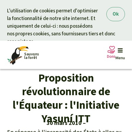
Skip to main content
L’utilisation de cookies permet d'optimiser
Ok
la fonctionnalité de notre site internet. Et
uniquement de celui-ci : nous possédons
nos propres cookies, sans fournisseurs tiers et donc
sans pistage.
Sauvons
Dons
la forêt
Menu
Proposition
Pétitions
Votre soutien est capital
révolutionnaire de
Don général
l'Équateur : l'Initiative
Projets
Yasuní ITT
Fonds d'urgence
Info
rmation
s
30 mars 2010