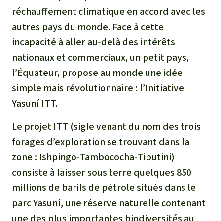
Médias
réchauffement climatique en accord avec les
Indonesia
L’aluminium
autres pays du monde. Face à cette
Communiqués
incapacité à aller au-delà des intérêts
L'élevage industriel
Dans la presse
nationaux et commerciaux, un petit pays,
L'or
l’Équateur, propose au monde une idée
simple mais révolutionnaire : l’Initiative
L'accaparement des terres
Yasuní ITT.
Le braconnage
Le projet ITT (sigle venant du nom des trois
forages d’exploration se trouvant dans la
Les barrages
zone : Ishpingo-Tambococha-Tiputini)
consiste à laisser sous terre quelques 850
Le ciment et le béton
millions de barils de pétrole situés dans le
parc Yasuní, une réserve naturelle contenant
Les routes
une des plus importantes biodiversités au