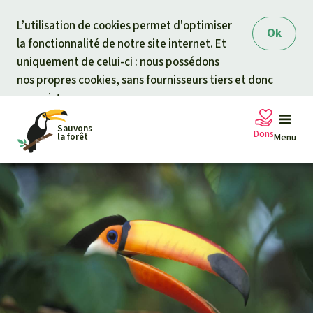
Skip to main content
L’utilisation de cookies permet d'optimiser
Ok
la fonctionnalité de notre site internet. Et
uniquement de celui-ci : nous possédons
nos propres cookies, sans fournisseurs tiers et donc
sans pistage.
Sauvons
Dons
la forêt
Menu
Pétitions
Votre soutien est capital
Don général
Projets
Fonds d'urgence
Info
rmation
s