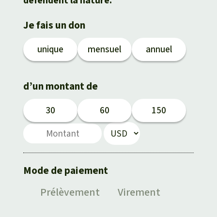
défendent la nature.
Médias
Indonesia
L’aluminium
Je fais un don
Communiqués
L'élevage industriel
unique
mensuel
annuel
Dans la presse
L'or
d’un montant de
L'accaparement des terres
30
60
150
Le braconnage
Les barrages
Mode de paiement
Le ciment et le béton
Prélè­vement
Vire­ment
Les routes