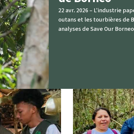
rants
22 avr. 2026
L’industrie pap
outans et les tourbières de
ustriel
analyses de Save Our Borneo
ent des terres
ge
 le béton