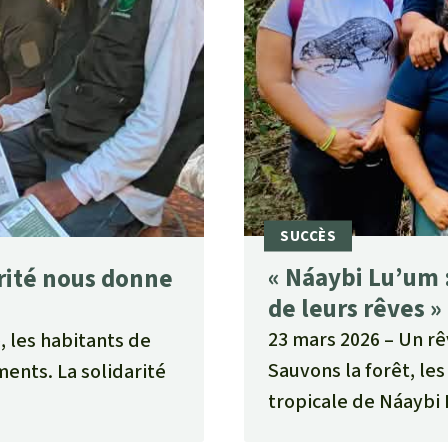
« Náaybi Lu’um 
arité nous donne
de leurs rêves »
23 mars 2026
Un rê
, les habitants de
Sauvons la forêt, le
ents. La solidarité
tropicale de Náaybi
.