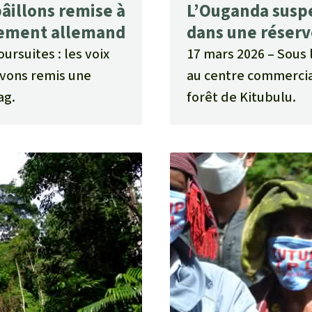
âillons remise à
L’Ouganda susp
rlement allemand
dans une réser
ursuites : les voix
17 mars 2026
Sous 
avons remis une
au centre commercial
ag.
forêt de Kitubulu.