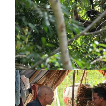
Les biocarbu
L’aluminium
L'élevage ind
L'or
L'accaparem
Le braconna
Les barrages
Le ciment et
Les routes