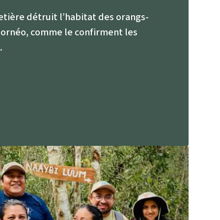
Lutte contre les
incendies de forêt et
etière détruit l’habitat des orangs-
prévention
 Bornéo, comme le confirment les
.
Collecte de fonds