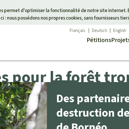
Skip to main content
ies permet d'optimiser la fonctionnalité de notre site internet. 
i : nous possédons nos propres cookies, sans fournisseurs tier
Français
Deutsch
English
Pétitions
Projet
s pour la forêt tro
ues
un thème
Don pour une région
êt tropicale
des animaux
Asie du Sud-Est
té
es forêts tropicales
Afrique
Des partenair
alme
activistes
Amérique latine
otégées
destruction de 
icale
cal
de Bornéo