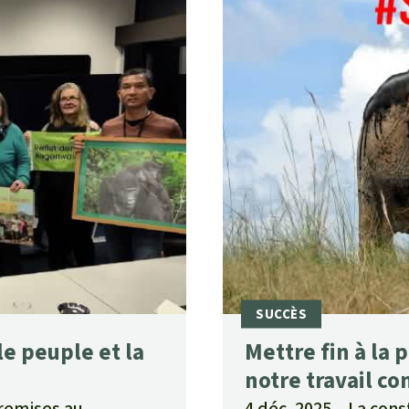
le peuple et la
Mettre fin à la 
notre travail c
 remises au
4 déc. 2025
La cons