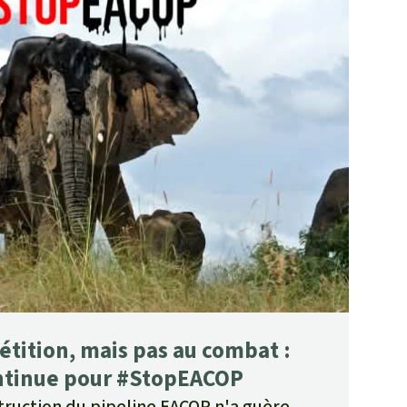
pétition, mais pas au combat :
ontinue pour #StopEACOP
truction du pipeline EACOP n'a guère