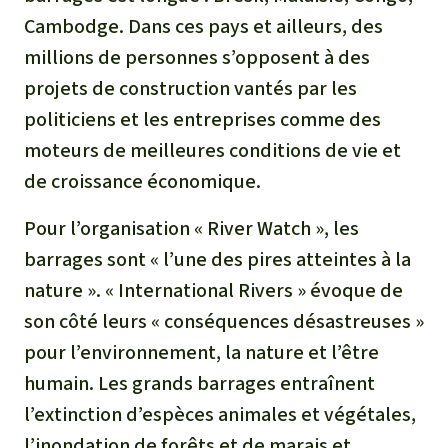
Médias
Cambodge. Dans ces pays et ailleurs, des
Indonesia
L’aluminium
millions de personnes s’opposent à des
Communiqués
L'élevage industriel
projets de construction vantés par les
Dans la presse
politiciens et les entreprises comme des
L'or
moteurs de meilleures conditions de vie et
de croissance économique.
L'accaparement des terres
Pour l’organisation « River Watch », les
Le braconnage
barrages sont « l’une des pires atteintes à la
nature ». « International Rivers » évoque de
Les barrages
son côté leurs « conséquences désastreuses »
pour l’environnement, la nature et l’être
Le ciment et le béton
humain. Les grands barrages entraînent
l’extinction d’espèces animales et végétales,
Les routes
l’inondation de forêts et de marais et