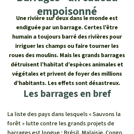
Certificats de don
Pour approfondir
Asso
ciation
empoisonné
Actualités
Thématiques
Questions & réponses
Une rivière sur deux dans le monde est
Sauvons la forêt
endiguée par un barrage. Certes l’être
Climat et forêt tropicale
Succès
Recherche
Qui sommes-nous ?
humain a toujours barré des rivières pour
Don pour un thème
La biodiversité
irriguer les champs ou faire tourner les
Lettre d'information
Français
Protection des animaux
Nous contacter
Don pour une région
roues des moulins. Mais les grands barrages
Deutsch
L'huile de palme
Asie du Sud-Est
détruisent l’habitat d’espèces animales et
Protection des forêts tropicales
Transparence
végétales et privent de foyer des millions
English
Les aires protégées
Afrique
Soutien aux activistes
d’habitants. Les effets sont désastreux.
Questions fréquentes
Les barrages en bref
Español
La forêt tropicale
Amérique latine
Rapports annuels
Italiano
Le bois tropical
La liste des pays dans lesquels « Sauvons la
Mentions légales
forêt » lutte contre les grands projets de
Português
Les biocarburants
barrages est longue : Brésil, Malaisie, Congo,