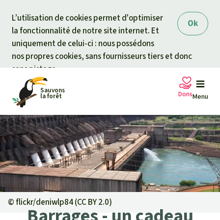
Skip to main content
L’utilisation de cookies permet d'optimiser
Ok
la fonctionnalité de notre site internet. Et
uniquement de celui-ci : nous possédons
nos propres cookies, sans fournisseurs tiers et donc
sans pistage.
Sauvons
Dons
la forêt
Menu
Pétitions
Votre soutien est capital
Don général
Projets
Fonds d'urgence
Info
rmation
s
©
flickr/deniwlp84 (CC BY 2.0)
Barrages - un cadeau