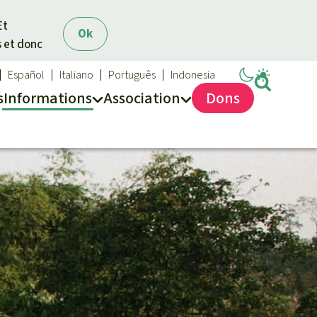
Et
Ok
s et donc
Español
Italiano
Português
Indonesia
s
Info
rmation
s
Asso
ciation
Dons
Sauvons la forêt
Médias
Qui sommes-nous ?
Communiqués
Nous contacter
Dans la presse
Transparence
Questions fréquentes
Rapports annuels
Mentions légales