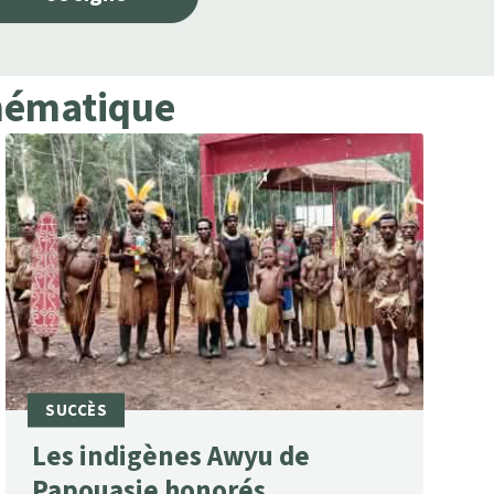
thématique
Les indigènes Awyu de
Papouasie honorés