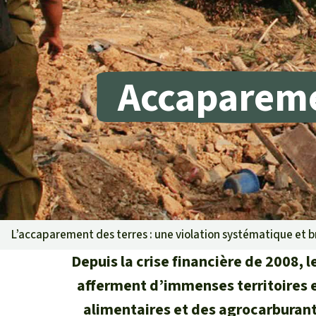
Les biocarbu
L’aluminium
L'élevage ind
L'or
Accaparemen
L'accaparem
Le braconna
Les barrages
Le ciment et
Les routes
L’accaparement des terres : une violation systématique et br
Depuis la crise financière de 2008, 
afferment d’immenses territoires e
alimentaires et des agrocarburants