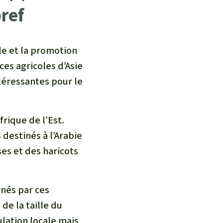
ref
le et la promotion
es agricoles d’Asie
téressantes pour le
rique de l’Est.
destinés à l’Arabie
es et des haricots
rnés par ces
de la taille du
lation locale mais