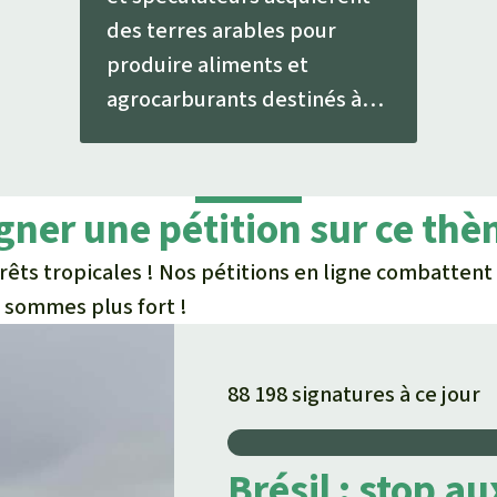
des terres arables pour
produire aliments et
agrocarburants destinés à
l’export. Un fléau pour
l’homme et la nature.
gner une pétition sur ce th
rêts tropicales ! Nos pétitions en ligne combattent
 sommes plus fort !
88 198 signatures à ce jour
Brésil : stop a