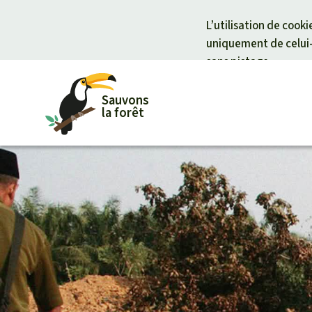
L’utilisation de cook
uniquement de celui-c
sans pistage.
Sauvons
la forêt
Pour approfondir
Votre soutien est capital
Thématiq
Don pour 
Actualités
Don général
Climat et for
Protection 
Succès
Fonds d'urgence
La biodiversi
Protection d
Lettre d'information
Certificats de don
L'huile de p
Soutien aux 
Questions & réponses
Les aires pr
La forêt trop
Le bois tropi