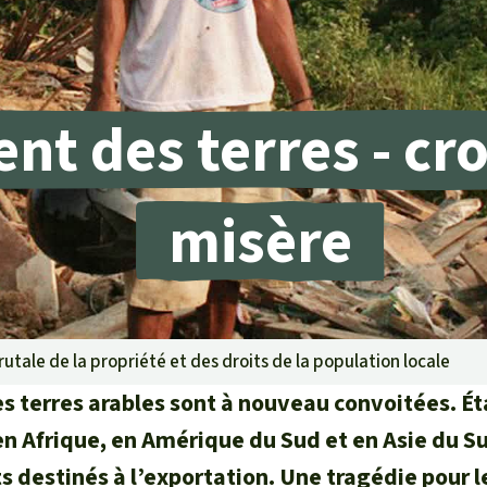
rants
ustriel
t des terres - cro
ent des terres
ge
misère
 le béton
utale de la propriété et des droits de la population locale
les terres arables sont à nouveau convoitées. É
n Afrique, en Amérique du Sud et en Asie du Su
 destinés à l’exportation. Une tragédie pour le