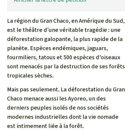
Médias
Indonesia
L’aluminium
Communiqués
La région du Gran Chaco, en Amérique du Sud,
L'élevage industriel
est le théâtre d’une véritable tragédie : une
Dans la presse
déforestation galopante, la plus rapide de la
L'or
planète. Espèces endémiques, jaguars,
fourmiliers, tatous et 500 espèces d'oiseaux
L'accaparement des terres
sont menacés par la destruction de ses forêts
Le braconnage
tropicales sèches.
Mais pas seulement. La déforestation du Gran
Les barrages
Chaco menace aussi les Ayoreo, un des
Le ciment et le béton
derniers peuples isolés de nos sociétés
modernes industrielles dont la vie nomade
Les routes
est intimement liée à la forêt.