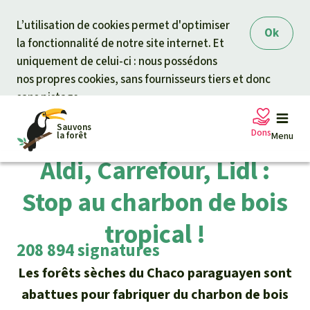
Skip to main content
L’utilisation de cookies permet d'optimiser
Ok
la fonctionnalité de notre site internet. Et
uniquement de celui-ci : nous possédons
nos propres cookies, sans fournisseurs tiers et donc
sans pistage.
Sauvons
Pétition terminée
Dons
la forêt
Menu
Aldi, Carrefour, Lidl :
Stop au charbon de bois
Pétitions
Votre soutien est capital
tropical !
Don général
Projets
208 894 signatures
Les forêts sèches du Chaco paraguayen sont
Fonds d'urgence
Info
rmation
s
abattues pour fabriquer du charbon de bois