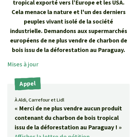
Certificats de don
Pour approfondir
tropical exporté vers l’Europe et les USA.
Asso
ciation
Cela menace la nature et l'un des derniers
Actualités
Thématiques
Questions & réponses
Sauvons la forêt
peuples vivant isolé de la société
Climat et forêt tropicale
Succès
industrielle. Demandons aux supermarchés
Recherche
Qui sommes-nous ?
Don pour un thème
européens de ne plus vendre de charbon de
La biodiversité
Lettre d'information
Français
bois issu de la déforestation au Paraguay.
Protection des animaux
Nous contacter
Don pour une région
Deutsch
L'huile de palme
Mises à jour
Asie du Sud-Est
Protection des forêts tropicales
Transparence
English
Les aires protégées
Afrique
Appel
Soutien aux activistes
Questions fréquentes
Español
La forêt tropicale
Amérique latine
À Aldi, Carrefour et Lidl
Rapports annuels
« Merci de ne plus vendre aucun produit
Italiano
Le bois tropical
contenant du charbon de bois tropical
Mentions légales
issu de la déforestation au Paraguay ! »
Português
Les biocarburants
Afficher la lettre de pétition