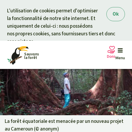
Skip to main content
L’utilisation de cookies permet d'optimiser
Ok
la fonctionnalité de notre site internet. Et
uniquement de celui-ci : nous possédons
nos propres cookies, sans fournisseurs tiers et donc
sans pistage.
Sauvons
Dons
la forêt
Menu
Pétitions
Votre soutien est capital
Don général
Projets
Fonds d'urgence
Info
rmation
s
La forêt équatoriale est menacée par un nouveau projet
au Cameroun (©
anonym
)