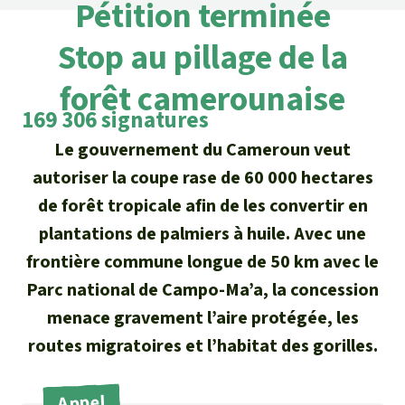
Certificats de don
Pétition terminée
Pour approfondir
Asso
ciation
Actualités
Stop au pillage de la
Thématiques
Questions & réponses
Sauvons la forêt
Climat et forêt tropicale
forêt camerounaise
Succès
Recherche
Qui sommes-nous ?
Don pour un thème
169 306 signatures
La biodiversité
Lettre d'information
Français
Protection des animaux
Le gouvernement du Cameroun veut
Nous contacter
Don pour une région
autoriser la coupe rase de 60 000 hectares
Deutsch
L'huile de palme
Asie du Sud-Est
Protection des forêts tropicales
de forêt tropicale afin de les convertir en
Transparence
English
plantations de palmiers à huile. Avec une
Les aires protégées
Afrique
Soutien aux activistes
Questions fréquentes
frontière commune longue de 50 km avec le
Español
La forêt tropicale
Parc national de Campo-Ma’a, la concession
Amérique latine
Rapports annuels
menace gravement l’aire protégée, les
Italiano
Le bois tropical
routes migratoires et l’habitat des gorilles.
Mentions légales
Português
Les biocarburants
Appel