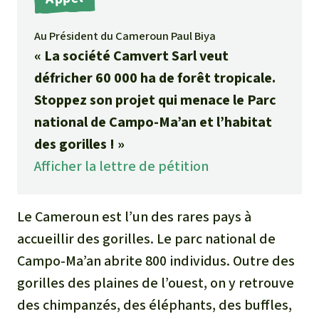
Médias
Indonesia
L’aluminium
Au Président du Cameroun Paul Biya
Communiqués
« La société Camvert Sarl veut
L'élevage industriel
défricher 60 000 ha de forêt tropicale.
Dans la presse
Stoppez son projet qui menace le Parc
L'or
national de Campo-Ma’an et l’habitat
L'accaparement des terres
des gorilles ! »
Afficher la lettre de pétition
Le braconnage
Le Cameroun est l’un des rares pays à
Les barrages
accueillir des gorilles. Le parc national de
Le ciment et le béton
Campo-Ma’an abrite 800 individus. Outre des
gorilles des plaines de l’ouest, on y retrouve
Les routes
des chimpanzés, des éléphants, des buffles,