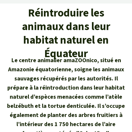
Certificats de don
Pour approfondir
Asso
ciation
Réintroduire les
Actualités
Thématiques
Questions & réponses
Sauvons la forêt
animaux dans leur
Climat et forêt tropicale
Succès
Recherche
Qui sommes-nous ?
habitat naturel en
Don pour un thème
La biodiversité
Lettre d'information
Français
Protection des animaux
Équateur
Nous contacter
Don pour une région
Deutsch
Le centre animalier amaZOOnico, situé en
L'huile de palme
Asie du Sud-Est
Protection des forêts tropicales
Transparence
Amazonie équatorienne, soigne les animaux
English
Les aires protégées
sauvages récupérés par les autorités. Il
Afrique
Soutien aux activistes
Questions fréquentes
prépare à la réintroduction dans leur habitat
Español
La forêt tropicale
Amérique latine
naturel d’espèces menacées comme l’atèle
Rapports annuels
belzébuth et la tortue denticulée. Il s’occupe
Italiano
Le bois tropical
également de planter des arbres fruitiers à
Mentions légales
l’intérieur des 1 750 hectares de l’aire
Português
Les biocarburants