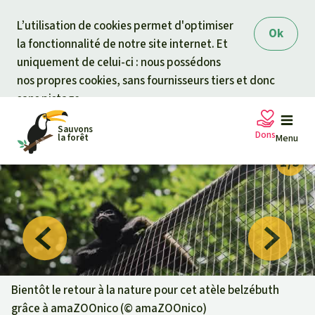
Skip to main content
L’utilisation de cookies permet d'optimiser
Ok
la fonctionnalité de notre site internet. Et
uniquement de celui-ci : nous possédons
nos propres cookies, sans fournisseurs tiers et donc
sans pistage.
Sauvons
Dons
la forêt
Menu
Pétitions
Votre soutien est capital
Don général
Projets
Fonds d'urgence
Info
rmation
s
Bientôt le retour à la nature pour cet atèle belzébuth
grâce à amaZOOnico (©
amaZOOnico
)