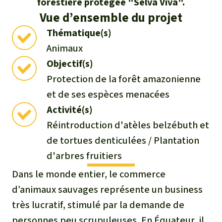
forestière protégée "Selva Viva".
Médias
Indonesia
L’aluminium
Vue d’ensemble du projet
Communiqués
Thématique(s)
L'élevage industriel
Animaux
Dans la presse
Objectif(s)
L'or
Protection de la forêt amazonienne
et de ses espèces menacées
L'accaparement des terres
Activité(s)
Le braconnage
Réintroduction d'atèles belzébuth et
de tortues denticulées / Plantation
Les barrages
d'arbres fruitiers
Dans le monde entier, le commerce
Le ciment et le béton
d’animaux sauvages représente un business
très lucratif, stimulé par la demande de
Les routes
personnes peu scrupuleuses. En Équateur, il