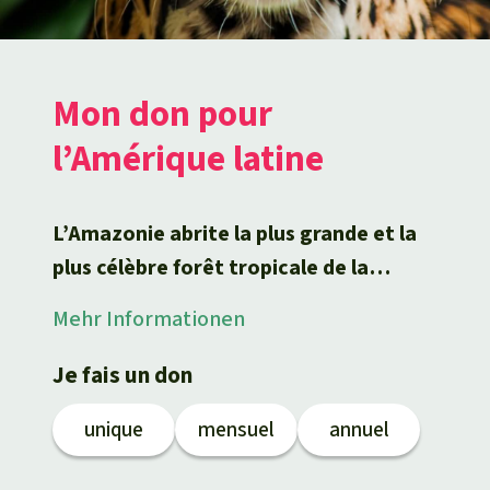
Fiche Tortue denticulée :
https://cites.application.developpement-
durable.gouv.fr/viewtaxon.do?id=32117
Neue Fußnote
Observations de amazoonico sur iNaturalist
https://www.inaturalist.org/observations/am
azoonico