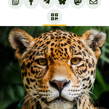
https://www.amazoonicorescue.org/help-
us/visit-us
voir
https://www.amazoonicorescue.org/research
voir
https://www.amazoonicorescue.org/volunte
er
CITES : Convention sur le commerce
international des espèces de faune et de
flore sauvages menacées d’extinction.
Fiche Atèle belzébuth :
https://cites.application.developpement-
durable.gouv.fr/viewtaxon.do?id=4553