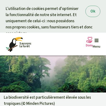
Skip to main content
L’utilisation de cookies permet d'optimiser
Ok
la fonctionnalité de notre site internet. Et
uniquement de celui-ci : nous possédons
nos propres cookies, sans fournisseurs tiers et donc
sans pistage.
Sauvons
Dons
la forêt
Menu
Pétitions
Votre soutien est capital
Don général
Projets
Fonds d'urgence
Info
rmation
s
La biodiversité est particulièrement élevée sous les
tropiques (©
Minden Pictures
)