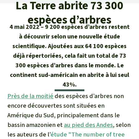
Certificats de don
La Terre abrite 73 300
Pour approfondir
Asso
ciation
Actualités
espèces d’arbres
Thématiques
Questions & réponses
Sauvons la forêt
4 mai 2022
9 200 espèces d’arbres restent
Climat et forêt tropicale
Succès
Recherche
à découvrir selon une nouvelle étude
Qui sommes-nous ?
Don pour un thème
scientifique. Ajoutées aux 64 100 espèces
La biodiversité
Lettre d'information
Français
Protection des animaux
Nous contacter
Don pour une région
déjà répertoriées, cela fait un total de 73
Deutsch
L'huile de palme
300 espèces d’arbres dans le monde. Le
Asie du Sud-Est
Protection des forêts tropicales
Transparence
continent sud-américain en abrite à lui seul
English
Les aires protégées
Afrique
43%.
Soutien aux activistes
Questions fréquentes
Près de la moitié
des espèces d’arbres non
Español
La forêt tropicale
Amérique latine
Rapports annuels
encore découvertes sont situées en
Italiano
Le bois tropical
Amérique du Sud, principalement dans le
Mentions légales
bassin amazonien et
au pied des Andes
, selon
Português
Les biocarburants
les auteurs de l’
étude "The number of tree