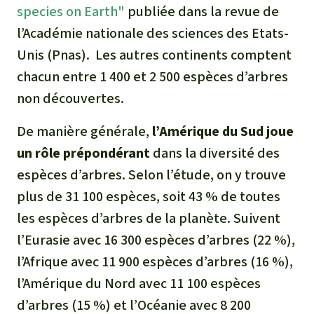
Médias
species on Earth"
publiée dans la revue de
Indonesia
L’aluminium
l’Académie nationale des sciences des Etats-
Communiqués
Unis (Pnas). Les autres continents comptent
L'élevage industriel
chacun entre 1 400 et 2 500 espèces d’arbres
Dans la presse
non découvertes.
L'or
De manière générale,
l’Amérique du Sud joue
L'accaparement des terres
un rôle prépondérant
dans la diversité des
espèces d’arbres. Selon l’étude, on y trouve
Le braconnage
plus de 31 100 espèces, soit 43 % de toutes
Les barrages
les espèces d’arbres de la planète. Suivent
l’Eurasie avec 16 300 espèces d’arbres (22 %),
Le ciment et le béton
l’Afrique avec 11 900 espèces d’arbres (16 %),
l’Amérique du Nord avec 11 100 espèces
Les routes
d’arbres (15 %) et l’Océanie avec 8 200