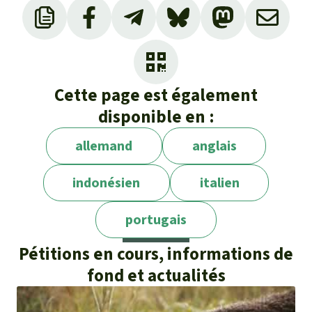
Près de la moitié : soit 3 900 espèces
d’arbres.
au pied des Andes : jusqu’à 3.500 mètres
d’altitude.
Cette page est également
disponible en :
allemand
anglais
indonésien
italien
portugais
Pétitions en cours, informations de
fond et actualités