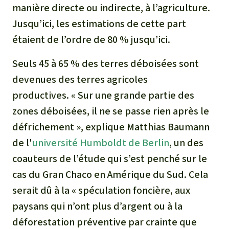
Médias
manière directe ou indirecte, à l’agriculture.
Indonesia
L’aluminium
Jusqu’ici, les estimations de cette part
Communiqués
étaient de l’ordre de 80 % jusqu’ici.
L'élevage industriel
Dans la presse
Seuls 45 à 65 % des terres déboisées sont
L'or
devenues des terres agricoles
productives. « Sur une grande partie des
L'accaparement des terres
zones déboisées, il ne se passe rien après le
défrichement », explique Matthias Baumann
Le braconnage
de l'
université Humboldt de Berlin
, un des
Les barrages
coauteurs de l’étude qui s’est penché sur le
cas du Gran Chaco en Amérique du Sud. Cela
Le ciment et le béton
serait dû à la « spéculation foncière, aux
paysans qui n’ont plus d’argent ou à la
Les routes
déforestation préventive par crainte que