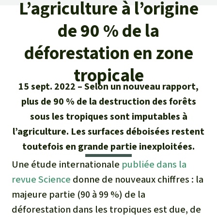
Certificats de don
L’agriculture à l’origine
Pour approfondir
Asso
ciation
Actualités
de 90 % de la
Thématiques
Questions & réponses
Sauvons la forêt
Climat et forêt tropicale
déforestation en zone
Succès
Recherche
Qui sommes-nous ?
Don pour un thème
tropicale
La biodiversité
Lettre d'information
Français
Protection des animaux
Nous contacter
Don pour une région
15 sept. 2022
Selon un nouveau rapport,
Deutsch
L'huile de palme
plus de 90 % de la destruction des forêts
Asie du Sud-Est
Protection des forêts tropicales
Transparence
sous les tropiques sont imputables à
English
Les aires protégées
Afrique
l’agriculture. Les surfaces déboisées restent
Soutien aux activistes
Questions fréquentes
toutefois en grande partie inexploitées.
Español
La forêt tropicale
Amérique latine
Rapports annuels
Une étude internationale
publiée dans la
Italiano
Le bois tropical
revue Science
donne de nouveaux chiffres : la
Mentions légales
majeure partie (90 à 99 %) de la
Português
Les biocarburants
déforestation dans les tropiques est due, de