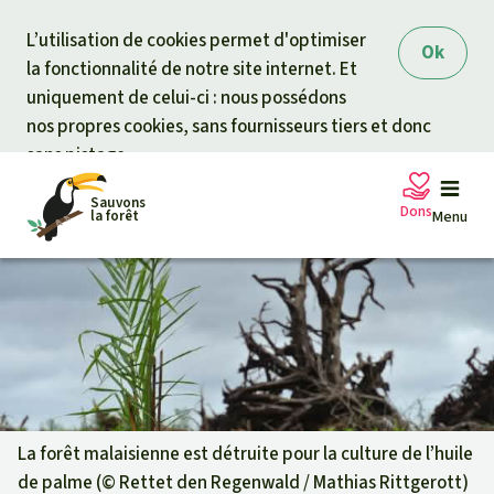
Skip to main content
L’utilisation de cookies permet d'optimiser
Ok
la fonctionnalité de notre site internet. Et
uniquement de celui-ci : nous possédons
nos propres cookies, sans fournisseurs tiers et donc
sans pistage.
Sauvons
Dons
la forêt
Menu
Pétitions
Votre soutien est capital
Don général
Projets
Fonds d'urgence
Info
rmation
s
La forêt malaisienne est détruite pour la culture de l’huile
de palme (©
Rettet den Regenwald / Mathias Rittgerott
)