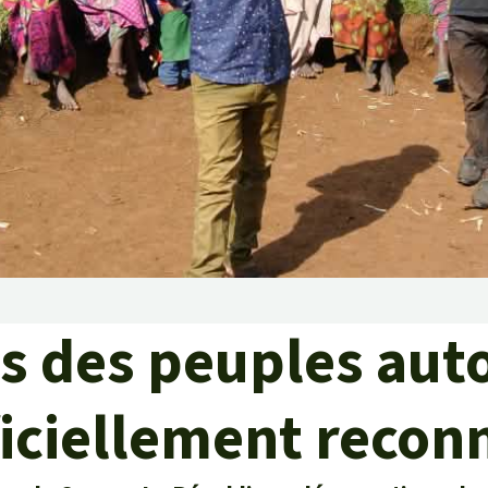
rants
ustriel
ent des terres
ge
 le béton
its des peuples aut
ficiellement recon