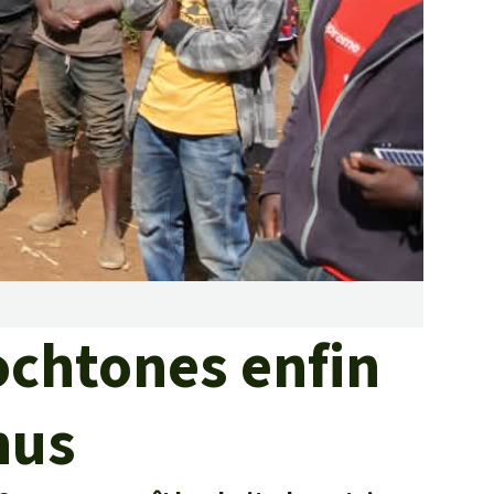
Lutte contre les
incendies de forêt et
prévention
Collecte de fonds
ochtones enfin
nus