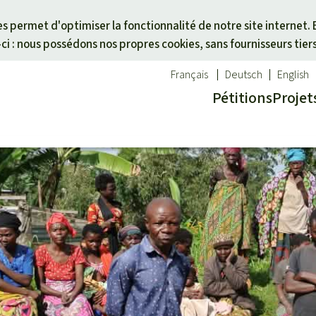
Skip to main content
ies permet d'optimiser la fonctionnalité de notre site internet. 
i : nous possédons nos propres cookies, sans fournisseurs tier
Français
Deutsch
English
Pétitions
Projet
ues
un thème
Don pour une région
êt tropicale
des animaux
Asie du Sud-Est
té
es forêts tropicales
Afrique
alme
activistes
Amérique latine
otégées
icale
cal