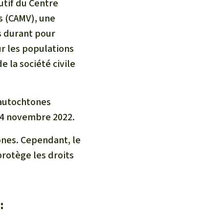
utif du Centre
 (CAMV), une
s durant pour
ur les populations
 la société civile
 autochtones
e 14 novembre 2022.
tones. Cependant, le
 protège les droits
: