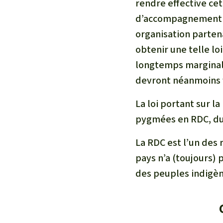
rendre effective cet
d’accompagnement d
organisation parten
obtenir une telle lo
longtemps marginalis
devront néanmoins f
La
loi portant sur l
pygmées
en RDC, du 
La RDC est l’un des 
pays n’a (toujours) p
des peuples indigèn