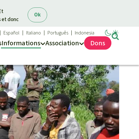
Et
Ok
s et donc
Español
Italiano
Português
Indonesia
s
Info
rmation
s
Asso
ciation
Dons
Sauvons la forêt
Médias
Qui sommes-nous ?
Communiqués
Nous contacter
Dans la presse
Transparence
Questions fréquentes
Rapports annuels
Mentions légales