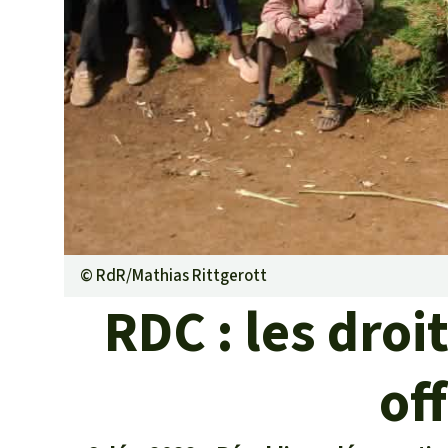
Les biocarbu
L’aluminium
L'élevage ind
L'or
L'accaparem
Le braconna
Les barrages
Le ciment et
Les routes
©
RdR/Mathias Rittgerott
RDC : les dro
of