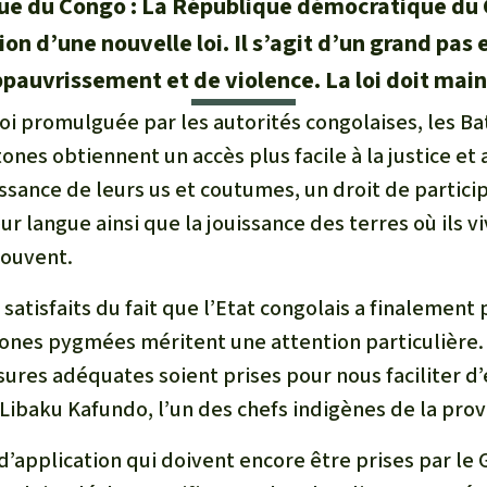
e du Congo : La République démocratique du Co
n d’une nouvelle loi. Il s’agit d’un grand pas e
ppauvrissement et de violence. La loi doit main
loi promulguée par les autorités congolaises, les Ba
nes obtiennent un accès plus facile à la justice et 
ssance de leurs us et coutumes, un droit de partici
r langue ainsi que la jouissance des terres où ils v
rouvent.
atisfaits du fait que l’Etat congolais a finalement
ones pygmées méritent une attention particulière
sures adéquates soient prises pour nous faciliter d
 Libaku Kafundo, l’un des chefs indigènes de la pro
s d’application qui doivent encore être prises par 