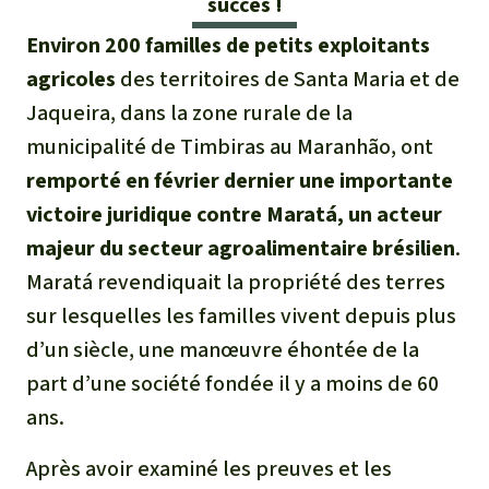
succès !
Médias
Indonesia
L’aluminium
Environ 200 familles de petits exploitants
Communiqués
agricoles
des territoires de Santa Maria et de
L'élevage industriel
Jaqueira, dans la zone rurale de la
Dans la presse
municipalité de Timbiras au Maranhão, ont
L'or
remporté en février dernier une importante
L'accaparement des terres
victoire juridique contre Maratá, un acteur
majeur du secteur agroalimentaire brésilien
.
Le braconnage
Maratá revendiquait la propriété des terres
sur lesquelles les familles vivent depuis plus
Les barrages
d’un siècle, une manœuvre éhontée de la
part d’une société fondée il y a moins de 60
Le ciment et le béton
ans.
Les routes
Après avoir examiné les preuves et les