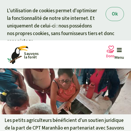
Skip to main content
L’utilisation de cookies permet d'optimiser
Ok
la fonctionnalité de notre site internet. Et
uniquement de celui-ci : nous possédons
nos propres cookies, sans fournisseurs tiers et donc
sans pistage.
Sauvons
Dons
la forêt
Menu
Pétitions
Votre soutien est capital
Don général
Projets
Fonds d'urgence
Info
rmation
s
Les petits agriculteurs bénéficient d’un soutien juridique
de la part de CPT Maranhão en partenariat avec Sauvons