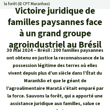
Certificats de don
Pour approfondir
la forêt (©
CPT Maranhao
)
Asso
ciation
Victoire juridique de
Actualités
Thématiques
Questions & réponses
Sauvons la forêt
familles paysannes face
Climat et forêt tropicale
Succès
Recherche
Qui sommes-nous ?
à un grand groupe
Don pour un thème
La biodiversité
Lettre d'information
Français
Protection des animaux
agroindustriel au Brésil
Nous contacter
Don pour une région
Deutsch
30 mai 2024
Brésil : 200 familles paysannes
L'huile de palme
Asie du Sud-Est
Protection des forêts tropicales
Transparence
ont obtenu en justice la reconnaissance de la
English
Les aires protégées
possession légitime des terres où elles
Afrique
Soutien aux activistes
Questions fréquentes
vivent depuis plus d’un siècle dans l’État du
Español
La forêt tropicale
Amérique latine
Maranhão et que le géant de
Rapports annuels
l’agroalimentaire Maratá s’était emparé par
Italiano
Le bois tropical
la force. Sauvons la forêt, qui a apporté une
Mentions légales
assistance juridique aux familles, salue ce
Português
Les biocarburants