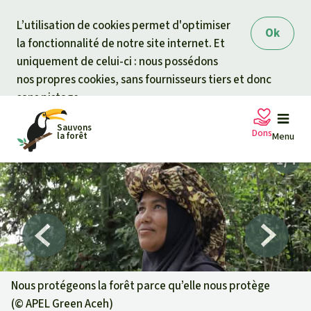
Skip to main content
L’utilisation de cookies permet d'optimiser
Ok
la fonctionnalité de notre site internet. Et
uniquement de celui-ci : nous possédons
nos propres cookies, sans fournisseurs tiers et donc
sans pistage.
Sauvons
Dons
la forêt
Menu
Pétitions
Votre soutien est capital
Don général
Projets
Fonds d'urgence
Info
rmation
s
Nous protégeons la forêt parce qu’elle nous protège
(©
APEL Green Aceh
)