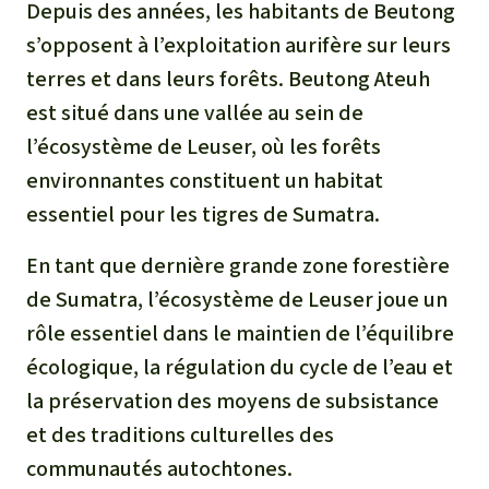
Depuis des années, les habitants de Beutong
Médias
Indonesia
L’aluminium
s’opposent à l’exploitation aurifère sur leurs
Communiqués
terres et dans leurs forêts. Beutong Ateuh
L'élevage industriel
est situé dans une vallée au sein de
Dans la presse
l’écosystème de Leuser, où les forêts
L'or
environnantes constituent un habitat
L'accaparement des terres
essentiel pour les tigres de Sumatra.
En tant que dernière grande zone forestière
Le braconnage
de Sumatra, l’écosystème de Leuser joue un
rôle essentiel dans le maintien de l’équilibre
Les barrages
écologique, la régulation du cycle de l’eau et
Le ciment et le béton
la préservation des moyens de subsistance
et des traditions culturelles des
Les routes
communautés autochtones.