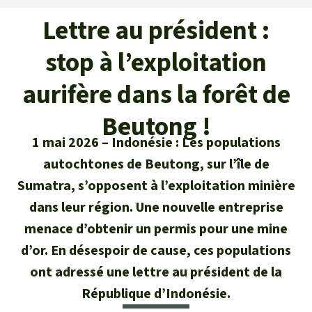
Certificats de don
Pour approfondir
Asso
ciation
Lettre au président :
Actualités
Thématiques
Questions & réponses
Sauvons la forêt
stop à l’exploitation
Climat et forêt tropicale
Succès
Recherche
Qui sommes-nous ?
aurifère dans la forêt de
Don pour un thème
La biodiversité
Lettre d'information
Français
Protection des animaux
Beutong !
Nous contacter
Don pour une région
Deutsch
1 mai 2026
Indonésie : Les populations
L'huile de palme
Asie du Sud-Est
Protection des forêts tropicales
Transparence
autochtones de Beutong, sur l’île de
English
Les aires protégées
Sumatra, s’opposent à l’exploitation minière
Afrique
Soutien aux activistes
Questions fréquentes
dans leur région. Une nouvelle entreprise
Español
La forêt tropicale
Amérique latine
menace d’obtenir un permis pour une mine
Rapports annuels
d’or. En désespoir de cause, ces populations
Italiano
Le bois tropical
ont adressé une lettre au président de la
Mentions légales
République d’Indonésie.
Português
Les biocarburants