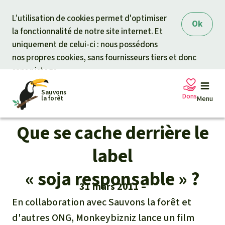
Skip to main content
L’utilisation de cookies permet d'optimiser
Ok
la fonctionnalité de notre site internet. Et
uniquement de celui-ci : nous possédons
nos propres cookies, sans fournisseurs tiers et donc
sans pistage.
Sauvons
Dons
la forêt
Menu
Que se cache derrière le
Pétitions
Votre soutien est capital
label
Don général
« soja responsable » ?
Projets
31 mars 2011
Fonds d'urgence
En collaboration avec Sauvons la forêt et
Info
rmation
s
d'autres ONG, Monkeybizniz lance un film