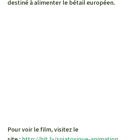
destiné à alimenter le bétail européen.
Médias
Indonesia
L’aluminium
Communiqués
L'élevage industriel
Dans la presse
L'or
L'accaparement des terres
Le braconnage
Les barrages
Le ciment et le béton
Pour voir le film, visitez le
Les routes
site :
http://bit.ly/sojatoxique-animation