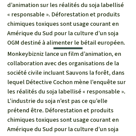
Certificats de don
Pour approfondir
d’animation sur les réalités du soja labellisé
Asso
ciation
Actualités
« responsable ». Déforestation et produits
Thématiques
Questions & réponses
Sauvons la forêt
chimiques toxiques sont usage courant en
Climat et forêt tropicale
Succès
Recherche
Amérique du Sud pour la culture d’un soja
Qui sommes-nous ?
Don pour un thème
OGM destiné à alimenter le bétail européen.
La biodiversité
Lettre d'information
Français
Protection des animaux
Nous contacter
Don pour une région
Monkeybizniz lance un film d’animation, en
Deutsch
L'huile de palme
collaboration avec des organisations de la
Asie du Sud-Est
Protection des forêts tropicales
Transparence
société civile incluant Sauvons la forêt, dans
English
Les aires protégées
Afrique
lequel Détective Cochon mène l’enquête sur
Soutien aux activistes
Questions fréquentes
les réalités du soja labellisé « responsable ».
Español
La forêt tropicale
Amérique latine
L’industrie du soja n’est pas ce qu’elle
Rapports annuels
prétend être. Déforestation et produits
Italiano
Le bois tropical
Mentions légales
chimiques toxiques sont usage courant en
Português
Les biocarburants
Amérique du Sud pour la culture d’un soja