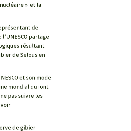
Lutte contre les
nucléaire » et la
incendies de forêt et
prévention
 représentant de
Collecte de fonds
e : l'UNESCO partage
logiques résultant
ibier de Selous en
l'UNESCO et son mode
ine mondial qui ont
 ne pas suivre les
voir
serve de gibier