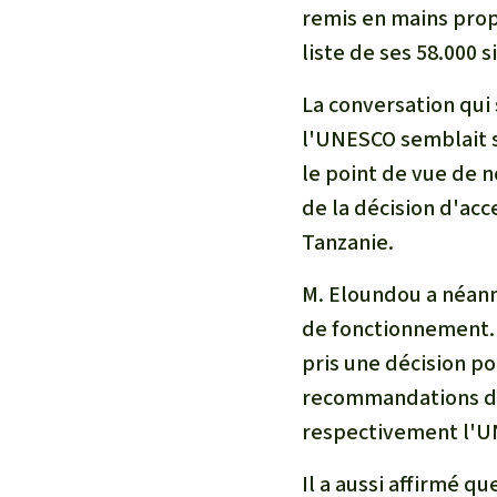
Les biocarbu
remis en mains propr
L’aluminium
liste de ses 58.000 s
L'élevage ind
La conversation qui 
L'or
L'accaparem
l'UNESCO semblait sa
Le braconna
le point de vue de n
Les barrages
de la décision d'acc
Le ciment et
Tanzanie.
Les routes
M. Eloundou a néanm
de fonctionnement. 
pris une décision po
recommandations de 
respectivement l'U
Il a aussi affirmé qu