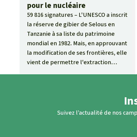
pour le nucléaire
59 816 signatures
L'UNESCO a inscrit
la réserve de gibier de Selous en
Tanzanie à sa liste du patrimoine
mondial en 1982. Mais, en approuvant
la modification de ses frontières, elle
vient de permettre l'extraction
d'uranium dans cette réserve à la
biodiversité unique.
Joignez-vous
aux protestations mondiales contre
In
la décision fatale de l'UNESCO
.
Suivez l’actualité de nos camp