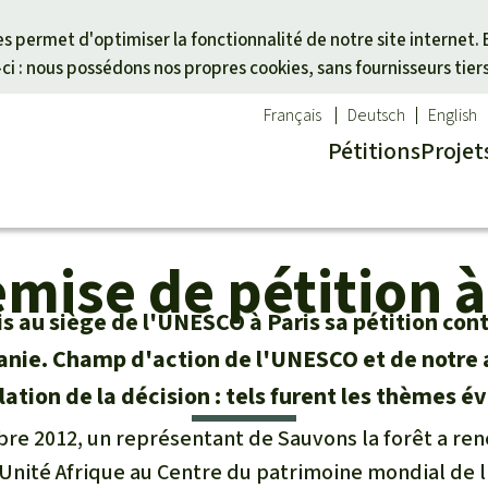
Skip to main content
ies permet d'optimiser la fonctionnalité de notre site internet. 
i : nous possédons nos propres cookies, sans fournisseurs tier
Français
Deutsch
English
Pétitions
Projet
remise de pétition 
ues
un thème
Don pour une région
êt tropicale
des animaux
Asie du Sud-Est
s au siège de l'UNESCO à Paris sa pétition contr
té
es forêts tropicales
Afrique
anie. Champ d'action de l'UNESCO et de notre a
alme
activistes
Amérique latine
ation de la décision : tels furent les thèmes é
otégées
icale
bre 2012, un représentant de Sauvons la forêt a ren
cal
Unité Afrique au Centre du patrimoine mondial de l'