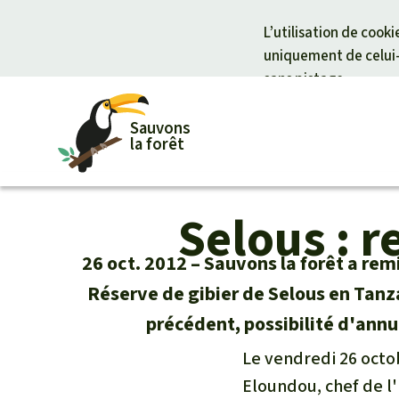
L’utilisation de cook
uniquement de celui-c
sans pistage.
Sauvons
la forêt
Selous : 
Pour approfondir
Votre soutien est capital
Thématiq
Don pour 
Actualités
Don général
Climat et for
Protection 
26 oct. 2012
Sauvons la forêt a remi
Succès
Fonds d'urgence
La biodiversi
Protection d
Réserve de gibier de Selous en Tanz
Lettre d'information
Certificats de don
L'huile de p
Soutien aux 
précédent, possibilité d'annul
Questions & réponses
Les aires pr
La forêt trop
Le vendredi 26 octo
Le bois tropi
Eloundou, chef de l'