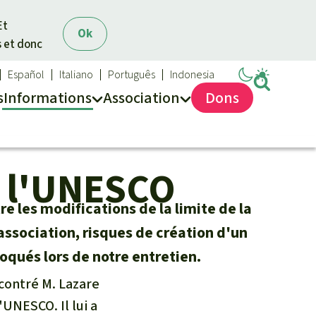
Et
Ok
s et donc
Español
Italiano
Português
Indonesia
s
Info
rmation
s
Asso
ciation
Dons
Sauvons la forêt
Médias
à l'UNESCO
Qui sommes-nous ?
Communiqués
Nous contacter
Dans la presse
e les modifications de la limite de la
Transparence
ssociation, risques de création d'un
Questions fréquentes
voqués lors de notre entretien.
Rapports annuels
contré M. Lazare
Mentions légales
UNESCO. Il lui a