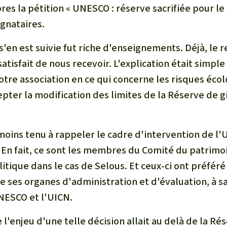
rants
es la pétition « UNESCO : réserve sacrifiée pour le 
ignataires.
ustriel
s'en est suivie fut riche d'enseignements. Déjà, le
ent des terres
tisfait de nous recevoir. L'explication était simpl
ge
otre association en ce qui concerne les risques éco
epter la modification des limites de la Réserve de g
 le béton
oins tenu à rappeler le cadre d'intervention de 
En fait, ce sont les membres du Comité du patrimo
litique dans le cas de Selous. Et ceux-ci ont préféré
ses organes d'administration et d'évaluation, à sa
NESCO et l'UICN.
e l'enjeu d'une telle décision allait au delà de la Ré