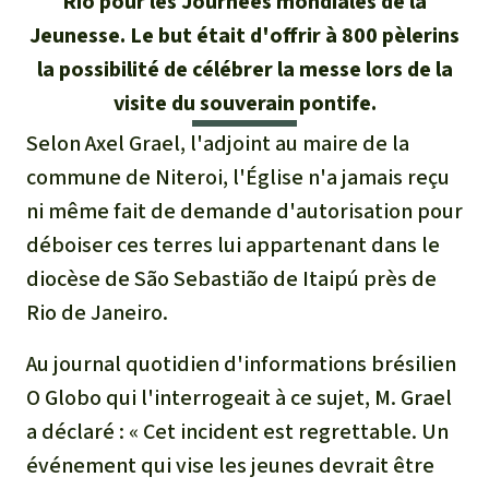
Rio pour les Journées mondiales de la
Certificats de don
Pour approfondir
Asso
ciation
Jeunesse. Le but était d'offrir à 800 pèlerins
Actualités
Thématiques
Questions & réponses
la possibilité de célébrer la messe lors de la
Sauvons la forêt
visite du souverain pontife.
Climat et forêt tropicale
Succès
Recherche
Qui sommes-nous ?
Don pour un thème
Selon Axel Grael, l'adjoint au maire de la
La biodiversité
Lettre d'information
Français
commune de Niteroi, l'Église n'a jamais reçu
Protection des animaux
Nous contacter
Don pour une région
ni même fait de demande d'autorisation pour
Deutsch
L'huile de palme
Asie du Sud-Est
Protection des forêts tropicales
déboiser ces terres lui appartenant dans le
Transparence
diocèse de São Sebastião de Itaipú près de
English
Les aires protégées
Afrique
Soutien aux activistes
Questions fréquentes
Rio de Janeiro.
Español
La forêt tropicale
Amérique latine
Au journal quotidien d'informations brésilien
Rapports annuels
O Globo qui l'interrogeait à ce sujet, M. Grael
Italiano
Le bois tropical
Mentions légales
a déclaré : « Cet incident est regrettable. Un
Português
Les biocarburants
événement qui vise les jeunes devrait être