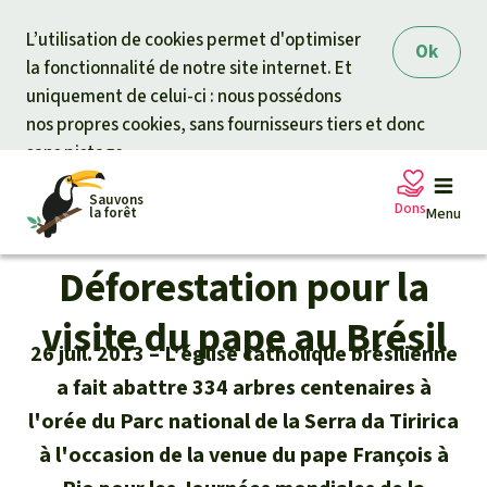
Skip to main content
L’utilisation de cookies permet d'optimiser
Ok
la fonctionnalité de notre site internet. Et
uniquement de celui-ci : nous possédons
nos propres cookies, sans fournisseurs tiers et donc
sans pistage.
Sauvons
Dons
la forêt
Menu
Déforestation pour la
Pétitions
Votre soutien est capital
visite du pape au Brésil
26 juil. 2013
L'église catholique brésilienne
Don général
Projets
a fait abattre 334 arbres centenaires à
l'orée du Parc national de la Serra da Tiririca
Fonds d'urgence
Info
rmation
s
à l'occasion de la venue du pape François à