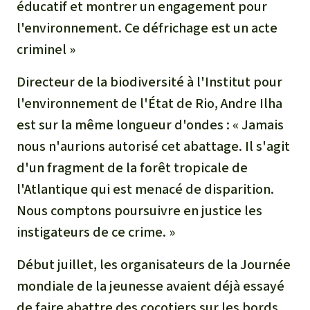
éducatif et montrer un engagement pour
Médias
Indonesia
L’aluminium
l'environnement. Ce défrichage est un acte
Communiqués
criminel »
L'élevage industriel
Dans la presse
Directeur de la biodiversité à l'Institut pour
L'or
l'environnement de l'État de Rio, Andre Ilha
est sur la même longueur d'ondes : « Jamais
L'accaparement des terres
nous n'aurions autorisé cet abattage. Il s'agit
d'un fragment de la forêt tropicale de
Le braconnage
l'Atlantique qui est menacé de disparition.
Nous comptons poursuivre en justice les
Les barrages
instigateurs de ce crime. »
Le ciment et le béton
Début juillet, les organisateurs de la Journée
mondiale de la jeunesse avaient déjà essayé
Les routes
de faire abattre des cocotiers sur les bords