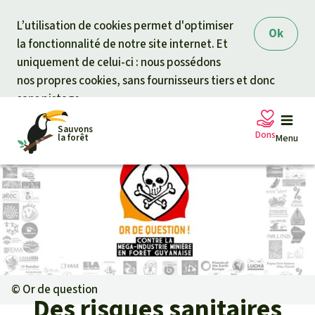
Skip to main content
L’utilisation de cookies permet d'optimiser
Ok
la fonctionnalité de notre site internet. Et
uniquement de celui-ci : nous possédons
nos propres cookies, sans fournisseurs tiers et donc
sans pistage.
Sauvons
Dons
la forêt
Menu
Pétitions
Votre soutien est capital
Don général
Projets
Fonds d'urgence
Info
rmation
s
©
Or de question
Des risques sanitaires