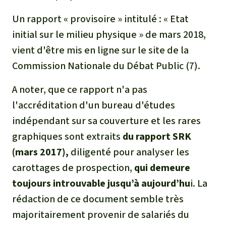
Médias
Indonesia
L’aluminium
Un rapport « provisoire » intitulé :
« Etat
Communiqués
initial sur le milieu physique »
de mars 2018,
L'élevage industriel
vient d'être mis en ligne sur le site de la
Dans la presse
Commission Nationale du Débat Public (7).
L'or
A noter, que ce rapport n'a pas
L'accaparement des terres
l'accréditation d'un bureau d'études
indépendant sur sa couverture et les rares
Le braconnage
graphiques sont extraits
du rapport SRK
(mars 2017),
diligenté pour analyser les
Les barrages
carottages de prospection,
qui demeure
Le ciment et le béton
toujours introuvable jusqu’à aujourd’hu
i. La
rédaction de ce document semble très
Les routes
majoritairement provenir de salariés du