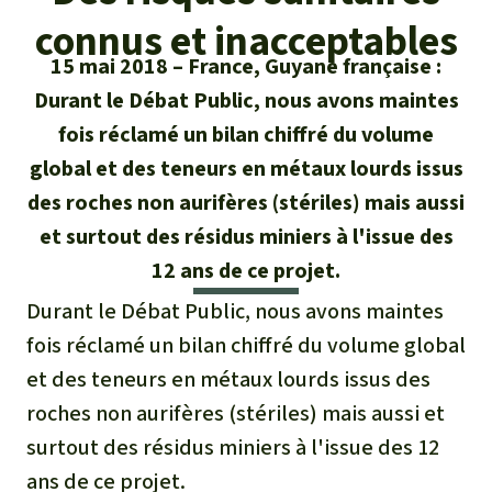
Certificats de don
Pour approfondir
Asso
ciation
connus et inacceptables
Actualités
Thématiques
Questions & réponses
15 mai 2018
France, Guyane française :
Sauvons la forêt
Durant le Débat Public, nous avons maintes
Climat et forêt tropicale
Succès
Recherche
Qui sommes-nous ?
fois réclamé un bilan chiffré du volume
Don pour un thème
La biodiversité
global et des teneurs en métaux lourds issus
Lettre d'information
Français
Protection des animaux
Nous contacter
Don pour une région
des roches non aurifères (stériles) mais aussi
Deutsch
L'huile de palme
Asie du Sud-Est
et surtout des résidus miniers à l'issue des
Protection des forêts tropicales
Transparence
12 ans de ce projet.
English
Les aires protégées
Afrique
Soutien aux activistes
Questions fréquentes
Durant le Débat Public, nous avons maintes
Español
La forêt tropicale
fois réclamé un bilan chiffré du volume global
Amérique latine
Rapports annuels
et des teneurs en métaux lourds issus des
Italiano
Le bois tropical
roches non aurifères (stériles) mais aussi et
Mentions légales
surtout des résidus miniers à l'issue des 12
Português
Les biocarburants
ans de ce projet.