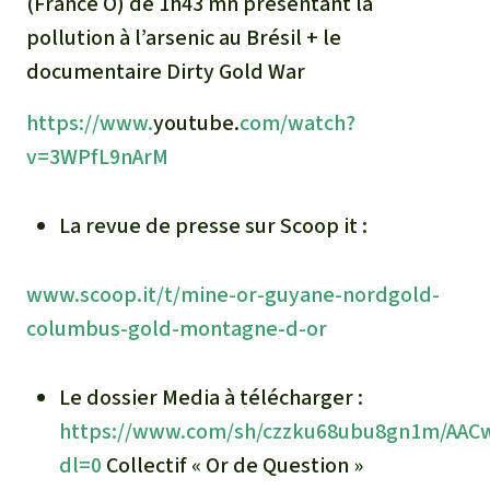
(France Ô) de 1h43 mn présentant la
pollution à l’arsenic au Brésil + le
documentaire Dirty Gold War
https://www.
youtube.
com/watch?
v=3WPfL9nArM
La revue de presse sur Scoop it :
www.scoop.it/t/mine-or-guyane-nordgold-
columbus-gold-montagne-d-or
Le dossier Media à télécharger :
https://www.
com/sh/czzku68ubu8gn1m/AAC
dl=0
Collectif « Or de Question »