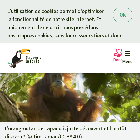
Skip to main content
L’utilisation de cookies permet d'optimiser
Ok
la fonctionnalité de notre site internet. Et
uniquement de celui-ci : nous possédons
nos propres cookies, sans fournisseurs tiers et donc
sans pistage.
Sauvons
Dons
la forêt
Menu
Pétitions
Votre soutien est capital
Don général
Projets
Fonds d'urgence
Info
rmation
s
L'orang-outan de Tapanuli : juste découvert et bientôt
disparu ? (©
Tim Laman/CC BY 4.0
)