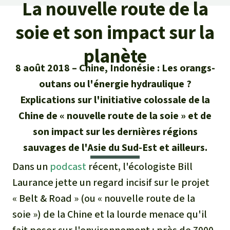
Certificats de don
La nouvelle route de la
Pour approfondir
Asso
ciation
Actualités
soie et son impact sur la
Thématiques
Questions & réponses
Sauvons la forêt
Climat et forêt tropicale
planète
Succès
Recherche
Qui sommes-nous ?
Don pour un thème
8 août 2018
Chine, Indonésie : Les orangs-
La biodiversité
Lettre d'information
Français
outans ou l'énergie hydraulique ?
Protection des animaux
Nous contacter
Don pour une région
Explications sur l'initiative colossale de la
Deutsch
L'huile de palme
Asie du Sud-Est
Protection des forêts tropicales
Chine de « nouvelle route de la soie » et de
Transparence
son impact sur les dernières régions
English
Les aires protégées
Afrique
Soutien aux activistes
Questions fréquentes
sauvages de l'Asie du Sud-Est et ailleurs.
Español
La forêt tropicale
Amérique latine
Dans un
podcast
récent, l'écologiste Bill
Rapports annuels
Laurance jette un regard incisif sur le projet
Italiano
Le bois tropical
« Belt & Road » (ou « nouvelle route de la
Mentions légales
soie ») de la Chine et la lourde menace qu'il
Português
Les biocarburants