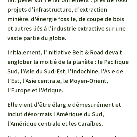
fait peser sur l'environnement : près de 7000
Médias
Indonesia
L’aluminium
projets d'infrastructure, d'extraction
Communiqués
minière, d'énergie fossile, de coupe de bois
L'élevage industriel
et autres liés à l'industrie extractive sur une
Dans la presse
vaste partie du globe.
L'or
Initialement, l'initiative Belt & Road devait
L'accaparement des terres
englober la moitié de la planète : le Pacifique
Sud, l'Asie du Sud-Est, l'Indochine, l'Asie de
Le braconnage
l'Est, l'Asie centrale, le Moyen-Orient,
l'Europe et l'Afrique.
Les barrages
Elle vient d'être élargie démesurément et
Le ciment et le béton
inclut désormais l'Amérique du Sud,
l'Amérique centrale et les Caraïbes.
Les routes