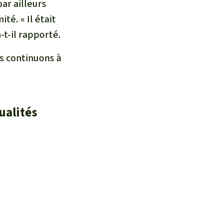
par ailleurs
té. « Il était
-t-il rapporté.
s continuons à
ualités