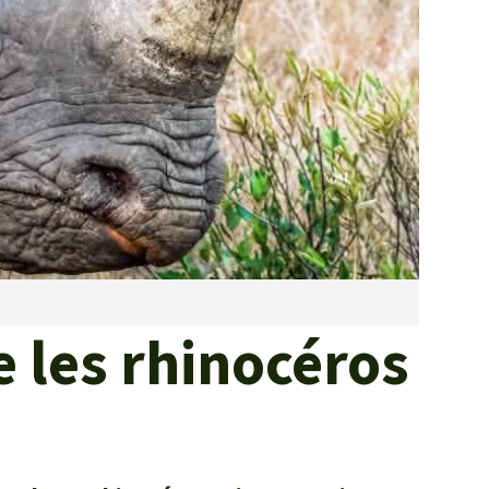
Lutte contre les
incendies de forêt et
prévention
Collecte de fonds
 les rhinocéros