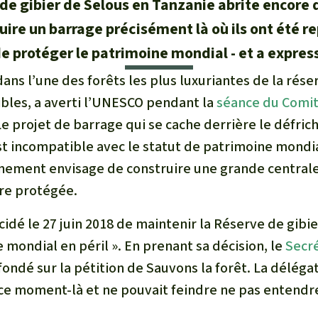
 de gibier de Selous en Tanzanie abrite encore
ire un barrage précisément là où ils ont été r
e protéger le patrimoine mondial - et a expre
ans l’une des forêts les plus luxuriantes de la rése
les, a averti l’UNESCO pendant la
séance du Comit
Le projet de barrage qui se cache derrière le défric
t incompatible avec le statut de patrimoine mondial
nement envisage de construire une grande central
ire protégée.
dé le 27 juin 2018 de maintenir la Réserve de gibie
e mondial en péril ». En prenant sa décision, le
Secré
fondé sur la pétition de Sauvons la forêt. La déléga
à ce moment-là et ne pouvait feindre ne pas entendr