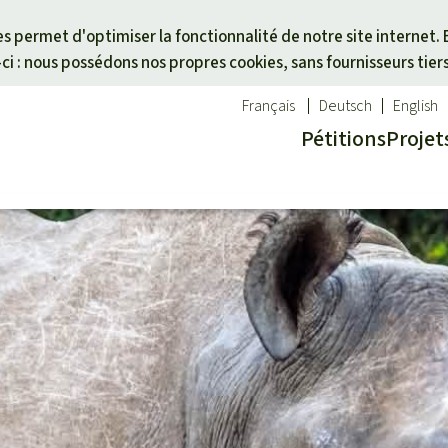
Skip to main content
ies permet d'optimiser la fonctionnalité de notre site internet. 
i : nous possédons nos propres cookies, sans fournisseurs tier
Français
Deutsch
English
Pétitions
Projet
ues
un thème
Don pour une région
êt tropicale
des animaux
Asie du Sud-Est
té
es forêts tropicales
Afrique
alme
activistes
Amérique latine
otégées
icale
cal