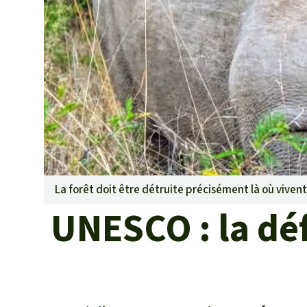
Les biocarbu
L’aluminium
L'élevage ind
L'or
L'accaparem
Le braconna
Les barrages
Le ciment et
Les routes
La forêt doit être détruite précisément là où vivent
UNESCO : la dé