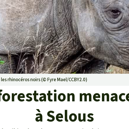
rants
ustriel
ent des terres
ge
 le béton
 les rhinocéros noirs (©
Fyre Mael/CCBY2.0
)
forestation menace
à Selous