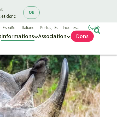
Et
Ok
s et donc
Español
Italiano
Português
Indonesia
s
Info
rmation
s
Asso
ciation
Dons
Sauvons la forêt
Médias
Qui sommes-nous ?
Communiqués
Nous contacter
Dans la presse
Transparence
Questions fréquentes
Rapports annuels
Mentions légales