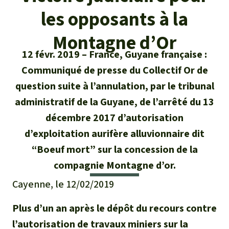
Certificats de don
Pour approfondir
Asso
ciation
les opposants à la
Actualités
Thématiques
Questions & réponses
Sauvons la forêt
Montagne d’Or
Climat et forêt tropicale
Succès
12 févr. 2019
France, Guyane française :
Recherche
Qui sommes-nous ?
Don pour un thème
Communiqué de presse du Collectif Or de
La biodiversité
Lettre d'information
Français
Protection des animaux
question suite à l’annulation, par le tribunal
Nous contacter
Don pour une région
administratif de la Guyane, de l’arrêté du 13
Deutsch
L'huile de palme
Asie du Sud-Est
Protection des forêts tropicales
Transparence
décembre 2017 d’autorisation
English
Les aires protégées
d’exploitation aurifère alluvionnaire dit
Afrique
Soutien aux activistes
Questions fréquentes
“Boeuf mort” sur la concession de la
Español
La forêt tropicale
compagnie Montagne d’or.
Amérique latine
Rapports annuels
Cayenne, le 12/02/2019
Italiano
Le bois tropical
Mentions légales
Plus d’un an après le dépôt du recours contre
Português
Les biocarburants
l’autorisation de travaux miniers sur la