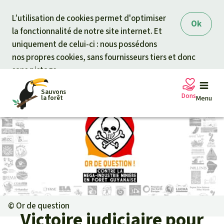
Skip to main content
L’utilisation de cookies permet d'optimiser
Ok
la fonctionnalité de notre site internet. Et
uniquement de celui-ci : nous possédons
nos propres cookies, sans fournisseurs tiers et donc
sans pistage.
Sauvons
Dons
la forêt
Menu
Pétitions
Votre soutien est capital
Don général
Projets
Fonds d'urgence
Info
rmation
s
©
Or de question
Victoire judiciaire pour