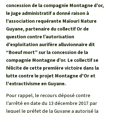
Médias
concession de la compagnie Montagne d’or,
Indonesia
L’aluminium
le juge administratif a donné raison à
Communiqués
l’association requérante Maïouri Nature
L'élevage industriel
Dans la presse
Guyane, partenaire du collectif Or de
L'or
question contre l’autorisation
d’exploitation aurifère alluvionnaire dit
L'accaparement des terres
“Boeuf mort” sur la concession de la
compagnie Montagne d’or. Le collectif se
Le braconnage
félicite de cette première victoire dans la
lutte contre le projet Montagne d'Or et
Les barrages
l'extractivisme en Guyane.
Le ciment et le béton
Pour rappel, le recours déposé contre
l’arrêté en date du 13 décembre 2017 par
Les routes
lequel le préfet de la Guyane a autorisé la