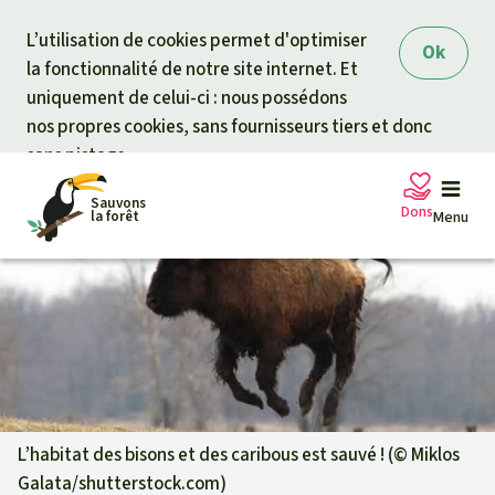
Skip to main content
L’utilisation de cookies permet d'optimiser
Ok
la fonctionnalité de notre site internet. Et
uniquement de celui-ci : nous possédons
nos propres cookies, sans fournisseurs tiers et donc
sans pistage.
Sauvons
Dons
la forêt
Menu
Pétitions
Votre soutien est capital
Don général
Projets
Fonds d'urgence
Info
rmation
s
L’habitat des bisons et des caribous est sauvé ! (©
Miklos
Galata/shutterstock.com
)