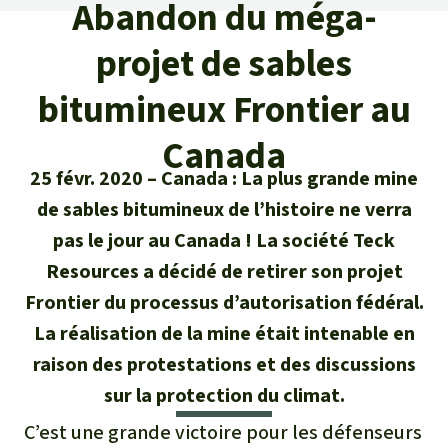
Certificats de don
Abandon du méga-
Pour approfondir
Asso
ciation
Actualités
projet de sables
Thématiques
Questions & réponses
Sauvons la forêt
Climat et forêt tropicale
bitumineux Frontier au
Succès
Recherche
Qui sommes-nous ?
Don pour un thème
Canada
La biodiversité
Lettre d'information
Français
Protection des animaux
Nous contacter
Don pour une région
25 févr. 2020
Canada : La plus grande mine
Deutsch
L'huile de palme
de sables bitumineux de l’histoire ne verra
Asie du Sud-Est
Protection des forêts tropicales
Transparence
pas le jour au Canada ! La société Teck
English
Les aires protégées
Afrique
Resources a décidé de retirer son projet
Soutien aux activistes
Questions fréquentes
Frontier du processus d’autorisation fédéral.
Español
La forêt tropicale
Amérique latine
La réalisation de la mine était intenable en
Rapports annuels
raison des protestations et des discussions
Italiano
Le bois tropical
Mentions légales
sur la protection du climat.
Português
Les biocarburants
C’est une grande victoire pour les défenseurs