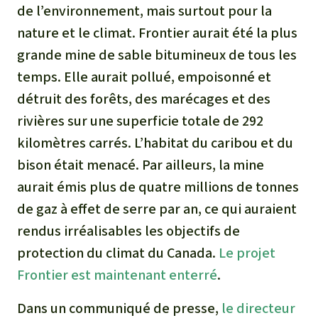
Médias
de l’environnement, mais surtout pour la
Indonesia
L’aluminium
nature et le climat. Frontier aurait été la plus
Communiqués
grande mine de sable bitumineux de tous les
L'élevage industriel
temps. Elle aurait pollué, empoisonné et
Dans la presse
détruit des forêts, des marécages et des
L'or
rivières sur une superficie totale de 292
L'accaparement des terres
kilomètres carrés. L’habitat du caribou et du
bison était menacé. Par ailleurs, la mine
Le braconnage
aurait émis plus de quatre millions de tonnes
de gaz à effet de serre par an, ce qui auraient
Les barrages
rendus irréalisables les objectifs de
protection du climat du Canada.
Le projet
Le ciment et le béton
Frontier est maintenant enterré
.
Les routes
Dans un communiqué de presse,
le directeur