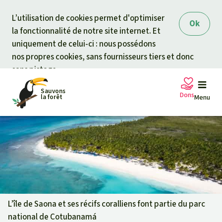
Skip to main content
L’utilisation de cookies permet d'optimiser
Ok
la fonctionnalité de notre site internet. Et
uniquement de celui-ci : nous possédons
nos propres cookies, sans fournisseurs tiers et donc
sans pistage.
Sauvons
Dons
la forêt
Menu
Pétitions
Votre soutien est capital
Don général
Projets
Fonds d'urgence
Info
rmation
s
L’île de Saona et ses récifs coralliens font partie du parc
national de Cotubanamá