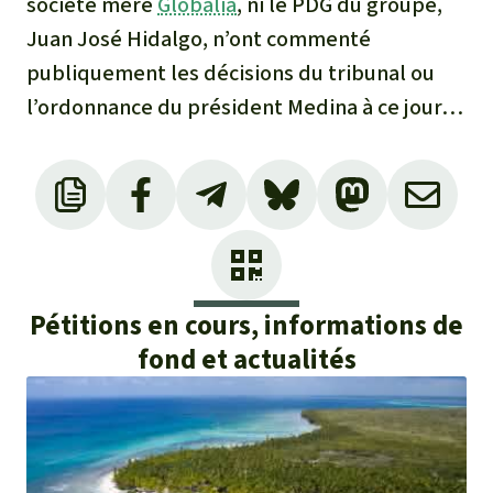
société mère
Globalia
, ni le PDG du groupe,
Juan José Hidalgo, n’ont commenté
publiquement les décisions du tribunal ou
l’ordonnance du président Medina à ce jour…
Déclaration (en espagnol) du groupe Globalia
sur son projet de complexe hôtelier de luxe,
datant de février 2020
https://www.globalia.com/2020/02/02/leaf-
bayahibe-parque-nacional-verdad_1809/
Pétitions en cours, informations de
fond et actualités