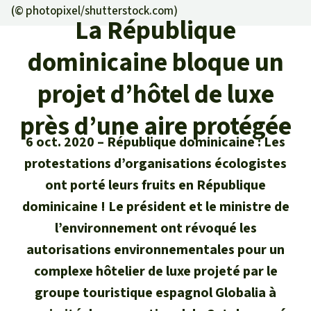
Certificats de don
Pour approfondir
(©
photopixel/shutterstock.com
)
Asso
ciation
La République
Actualités
Thématiques
Questions & réponses
Sauvons la forêt
dominicaine bloque un
Climat et forêt tropicale
Succès
Recherche
Qui sommes-nous ?
projet d’hôtel de luxe
Don pour un thème
La biodiversité
Lettre d'information
Français
Protection des animaux
près d’une aire protégée
Nous contacter
Don pour une région
Deutsch
6 oct. 2020
République dominicaine : Les
L'huile de palme
Asie du Sud-Est
Protection des forêts tropicales
Transparence
protestations d’organisations écologistes
English
Les aires protégées
ont porté leurs fruits en République
Afrique
Soutien aux activistes
Questions fréquentes
dominicaine ! Le président et le ministre de
Español
La forêt tropicale
Amérique latine
l’environnement ont révoqué les
Rapports annuels
autorisations environnementales pour un
Italiano
Le bois tropical
complexe hôtelier de luxe projeté par le
Mentions légales
groupe touristique espagnol Globalia à
Português
Les biocarburants