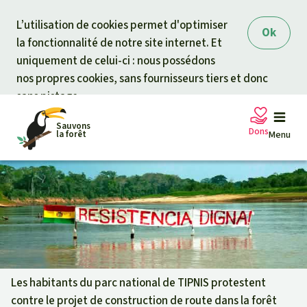
Skip to main content
L’utilisation de cookies permet d'optimiser
Ok
la fonctionnalité de notre site internet. Et
uniquement de celui-ci : nous possédons
nos propres cookies, sans fournisseurs tiers et donc
sans pistage.
Sauvons
Dons
la forêt
Menu
Pétitions
Votre soutien est capital
Don général
Projets
Fonds d'urgence
Info
rmation
s
Les habitants du parc national de TIPNIS protestent
contre le projet de construction de route dans la forêt