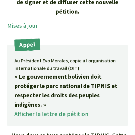
de signer et de diffuser cette nouvelle
Médias
Indonesia
L’aluminium
pétition.
Communiqués
Mises à jour
L'élevage industriel
Dans la presse
L'or
Appel
L'accaparement des terres
Au Président Evo Morales, copie à l’organisation
internationale du travail (OIT)
Le braconnage
« Le gouvernement bolivien doit
protéger le parc national de TIPNIS et
Les barrages
respecter les droits des peuples
indigènes. »
Le ciment et le béton
Afficher la lettre de pétition
Les routes