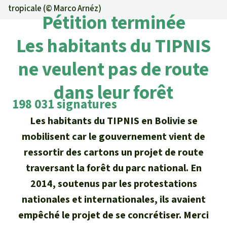
Certificats de don
Pour approfondir
tropicale (©
Marco Arnéz
)
Asso
ciation
Pétition terminée
Actualités
Thématiques
Questions & réponses
Sauvons la forêt
Les habitants du TIPNIS
Climat et forêt tropicale
Succès
Recherche
Qui sommes-nous ?
ne veulent pas de route
Don pour un thème
La biodiversité
Lettre d'information
Français
Protection des animaux
dans leur forêt
Nous contacter
Don pour une région
198 031 signatures
Deutsch
L'huile de palme
Asie du Sud-Est
Protection des forêts tropicales
Transparence
Les habitants du TIPNIS en Bolivie se
English
Les aires protégées
mobilisent car le gouvernement vient de
Afrique
Soutien aux activistes
Questions fréquentes
ressortir des cartons un projet de route
Español
La forêt tropicale
Amérique latine
traversant la forêt du parc national. En
Rapports annuels
2014, soutenus par les protestations
Italiano
Le bois tropical
Mentions légales
nationales et internationales, ils avaient
Português
empêché le projet de se concrétiser. Merci
Les biocarburants