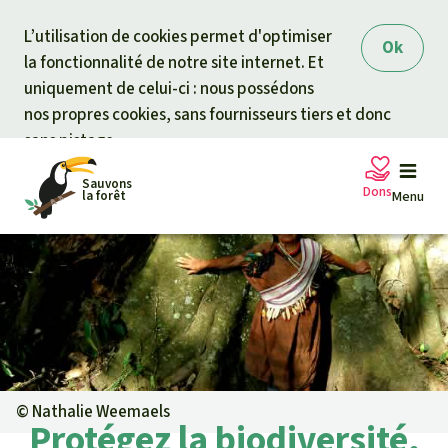
Skip to main content
L’utilisation de cookies permet d'optimiser
Ok
la fonctionnalité de notre site internet. Et
uniquement de celui-ci : nous possédons
nos propres cookies, sans fournisseurs tiers et donc
sans pistage.
Sauvons
Dons
la forêt
Menu
Pétitions
Votre soutien est capital
Don général
Projets
Fonds d'urgence
Info
rmation
s
©
Nathalie Weemaels
Protégez la biodiversité,