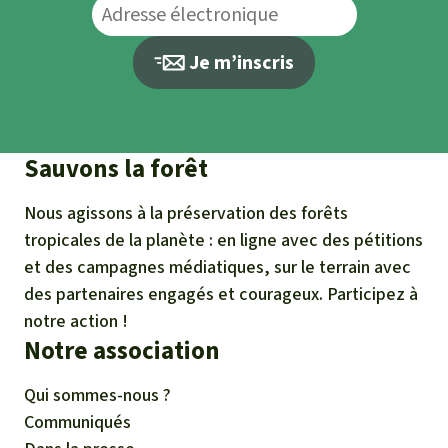
l’organisation Synaparcam :
« Depuis la réception de ton mail je suis en
Je m’inscris
mission auprès des communautés où
malheureusement il manque de connexion.
L’initiative de cette pétition est une bonne
Sauvons la forêt
chose. Oui 30% de territoire à mettre en
conservation c’est beaucoup trop pour nos
Nous agissons à la préservation des forêts
pays pauvres ou en voie de développement
tropicales de la planète : en ligne avec des pétitions
comme ceux d’Afrique ou le Gabon dont je
et des campagnes médiatiques, sur le terrain avec
suis originaire. Ce projet va
renforcer la mal
des partenaires engagés et courageux. Participez à
notre action !
gouvernance que nous subissons déjà
. Cela
Notre association
va
augmenter la corruption et augmenter la
pauvreté
car, le phénomène d’accaparement
Qui sommes-nous ?
des terres sera plus grand.
Communiqués
En 2002, le Gabon a consacré 11% de son