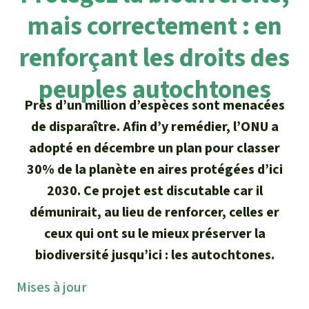
Certificats de don
Pour approfondir
Asso
ciation
mais correctement : en
Actualités
Thématiques
Questions & réponses
Sauvons la forêt
renforçant les droits des
Climat et forêt tropicale
Succès
Recherche
Qui sommes-nous ?
peuples autochtones
Don pour un thème
La biodiversité
Près d’un million d’espèces sont menacées
Lettre d'information
Français
Protection des animaux
Nous contacter
Don pour une région
de disparaître. Afin d’y remédier, l’ONU a
Deutsch
L'huile de palme
adopté en décembre un plan pour classer
Asie du Sud-Est
Protection des forêts tropicales
Transparence
30% de la planète en aires protégées d’ici
English
Les aires protégées
Afrique
Soutien aux activistes
2030. Ce projet est discutable car il
Questions fréquentes
démunirait, au lieu de renforcer, celles er
Español
La forêt tropicale
Amérique latine
Rapports annuels
ceux qui ont su le mieux préserver la
Italiano
biodiversité jusqu’ici : les autochtones.
Le bois tropical
Mentions légales
Mises à jour
Português
Les biocarburants