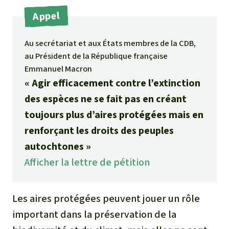
Médias
Indonesia
Appel
L’aluminium
Communiqués
Au secrétariat et aux États membres de la CDB,
L'élevage industriel
au Président de la République française
Dans la presse
Emmanuel Macron
L'or
« Agir efficacement contre l’extinction
des espèces ne se fait pas en créant
L'accaparement des terres
toujours plus d’aires protégées mais en
Le braconnage
renforçant les droits des peuples
autochtones »
Les barrages
Afficher la lettre de pétition
Le ciment et le béton
Les aires protégées peuvent jouer un rôle
Les routes
important dans la préservation de la