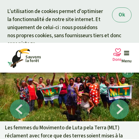
Skip to main content
L’utilisation de cookies permet d'optimiser
Ok
la fonctionnalité de notre site internet. Et
uniquement de celui-ci : nous possédons
nos propres cookies, sans fournisseurs tiers et donc
sans pistage.
Sauvons
Dons
la forêt
Menu
Pétitions
Votre soutien est capital
Don général
Projets
Fonds d'urgence
Info
rmation
s
Les femmes du Movimento de Luta pela Terra (MLT)
réclament avec force que des terres soient mises à la