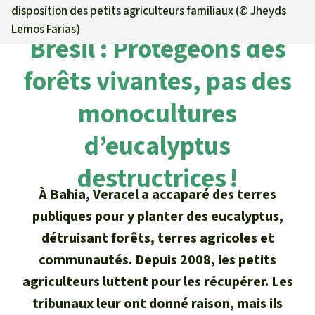
Certificats de don
Pour approfondir
disposition des petits agriculteurs familiaux (©
Jheyds
Asso
ciation
Lemos Farias
)
Actualités
Thématiques
Brésil : Protégeons des
Questions & réponses
Sauvons la forêt
Climat et forêt tropicale
Succès
forêts vivantes, pas des
Recherche
Qui sommes-nous ?
Don pour un thème
La biodiversité
monocultures
Lettre d'information
Français
Protection des animaux
Nous contacter
Don pour une région
d’eucalyptus
Deutsch
L'huile de palme
Asie du Sud-Est
Protection des forêts tropicales
Transparence
destructrices !
English
Les aires protégées
Afrique
Soutien aux activistes
À Bahia, Veracel a accaparé des terres
Questions fréquentes
publiques pour y planter des eucalyptus,
Español
La forêt tropicale
Amérique latine
Rapports annuels
détruisant forêts, terres agricoles et
Italiano
communautés. Depuis 2008, les petits
Le bois tropical
Mentions légales
agriculteurs luttent pour les récupérer. Les
Português
Les biocarburants
tribunaux leur ont donné raison, mais ils