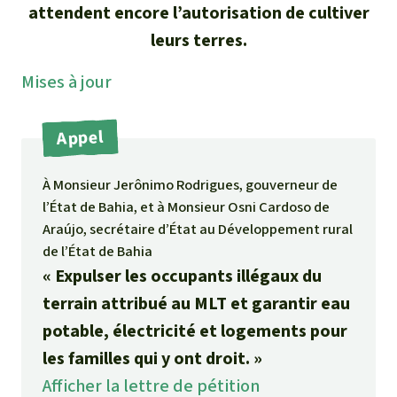
Médias
attendent encore l’autorisation de cultiver
Indonesia
L’aluminium
leurs terres.
Communiqués
L'élevage industriel
Mises à jour
Dans la presse
L'or
Appel
L'accaparement des terres
À Monsieur Jerônimo Rodrigues, gouverneur de
l’État de Bahia, et à Monsieur Osni Cardoso de
Le braconnage
Araújo, secrétaire d’État au Développement rural
de l’État de Bahia
Les barrages
« Expulser les occupants illégaux du
terrain attribué au MLT et garantir eau
Le ciment et le béton
potable, électricité et logements pour
les familles qui y ont droit. »
Les routes
Afficher la lettre de pétition