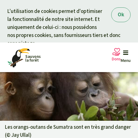
Skip to main content
L’utilisation de cookies permet d'optimiser
Ok
la fonctionnalité de notre site internet. Et
uniquement de celui-ci : nous possédons
nos propres cookies, sans fournisseurs tiers et donc
sans pistage.
Sauvons
Dons
la forêt
Menu
Pétitions
Votre soutien est capital
Don général
Projets
Fonds d'urgence
Info
rmation
s
Les orangs-outans de Sumatra sont en très grand danger
(©
Jay Ullal
)