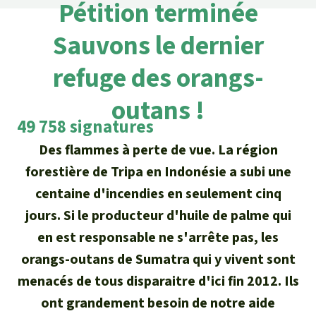
Certificats de don
Pour approfondir
Pétition terminée
Asso
ciation
Actualités
Sauvons le dernier
Thématiques
Questions & réponses
Sauvons la forêt
Climat et forêt tropicale
refuge des orangs-
Succès
Recherche
Qui sommes-nous ?
Don pour un thème
outans !
La biodiversité
Lettre d'information
Français
Protection des animaux
Nous contacter
49 758 signatures
Don pour une région
Deutsch
L'huile de palme
Des flammes à perte de vue. La région
Asie du Sud-Est
Protection des forêts tropicales
Transparence
forestière de Tripa en Indonésie a subi une
English
Les aires protégées
Afrique
centaine d'incendies en seulement cinq
Soutien aux activistes
Questions fréquentes
jours. Si le producteur d'huile de palme qui
Español
La forêt tropicale
Amérique latine
en est responsable ne s'arrête pas, les
Rapports annuels
orangs-outans de Sumatra qui y vivent sont
Italiano
Le bois tropical
Mentions légales
menacés de tous disparaitre d'ici fin 2012. Ils
Português
Les biocarburants
ont grandement besoin de notre aide