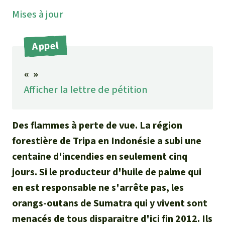
Médias
Mises à jour
Indonesia
L’aluminium
Communiqués
L'élevage industriel
Appel
Dans la presse
L'or
« »
Afficher la lettre de pétition
L'accaparement des terres
Des flammes à perte de vue. La région
Le braconnage
forestière de Tripa en Indonésie a subi une
Les barrages
centaine d'incendies en seulement cinq
jours. Si le producteur d'huile de palme qui
Le ciment et le béton
en est responsable ne s'arrête pas, les
orangs-outans de Sumatra qui y vivent sont
Les routes
menacés de tous disparaitre d'ici fin 2012. Ils