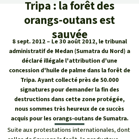
Certificats de don
Pour approfondir
Tripa : la forêt des
Asso
ciation
Actualités
orangs-outans est
Thématiques
Questions & réponses
Sauvons la forêt
Climat et forêt tropicale
sauvée
Succès
Recherche
Qui sommes-nous ?
Don pour un thème
8 sept. 2012
Le 30 août 2012, le tribunal
La biodiversité
Lettre d'information
Français
administratif de Medan (Sumatra du Nord) a
Protection des animaux
Nous contacter
Don pour une région
déclaré illégale l'attribution d'une
Deutsch
L'huile de palme
Asie du Sud-Est
Protection des forêts tropicales
concession d'huile de palme dans la forêt de
Transparence
Tripa. Ayant collecté près de 50.000
English
Les aires protégées
Afrique
Soutien aux activistes
Questions fréquentes
signatures pour demander la fin des
Español
La forêt tropicale
destructions dans cette zone protégée,
Amérique latine
Rapports annuels
nous sommes très heureux de ce succès
Italiano
Le bois tropical
acquis pour les orangs-outans de Sumatra.
Mentions légales
Suite aux protestations internationales, dont
Português
Les biocarburants