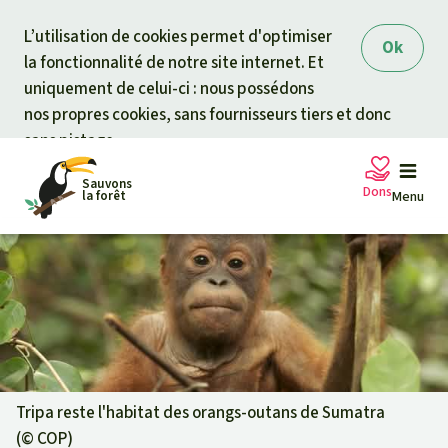
Skip to main content
L’utilisation de cookies permet d'optimiser
Ok
la fonctionnalité de notre site internet. Et
uniquement de celui-ci : nous possédons
nos propres cookies, sans fournisseurs tiers et donc
sans pistage.
Sauvons
Dons
la forêt
Menu
Pétitions
Votre soutien est capital
Don général
Projets
Fonds d'urgence
Info
rmation
s
Tripa reste l'habitat des orangs-outans de Sumatra
(©
COP
)