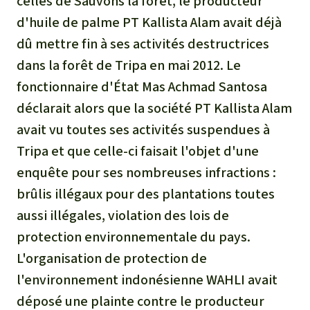
celles de Sauvons la forêt, le producteur
Médias
Indonesia
L’aluminium
d'huile de palme PT Kallista Alam avait déjà
Communiqués
dû mettre fin à ses activités destructrices
L'élevage industriel
dans la forêt de Tripa en mai 2012. Le
Dans la presse
fonctionnaire d'État Mas Achmad Santosa
L'or
déclarait alors que la société PT Kallista Alam
avait vu toutes ses activités suspendues à
L'accaparement des terres
Tripa et que celle-ci faisait l'objet d'une
enquête pour ses nombreuses infractions :
Le braconnage
brûlis illégaux pour des plantations toutes
Les barrages
aussi illégales, violation des lois de
protection environnementale du pays.
Le ciment et le béton
L'organisation de protection de
l'environnement indonésienne WAHLI avait
Les routes
déposé une plainte contre le producteur