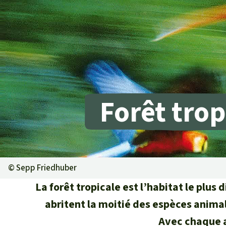
Les biocarbu
L’aluminium
L'élevage ind
L'or
L'accaparem
Le braconna
Les barrages
Forêt trop
Le ciment et
Les routes
©
Sepp Friedhuber
La forêt tropicale est l’habitat le plus 
abritent la moitié des espèces anima
Avec chaque ar