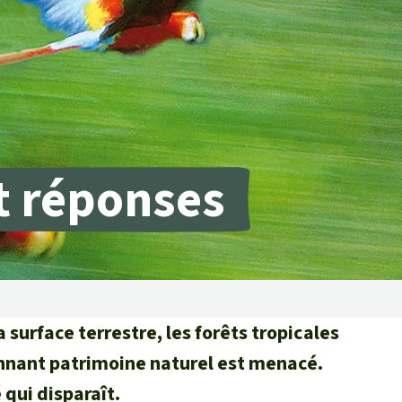
Lutte contre les
incendies de forêt et
prévention
Collecte de fonds
et réponses
a surface terrestre, les forêts tropicales
onnant patrimoine naturel est menacé.
 qui disparaît.