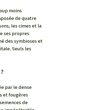
coup moins
omposée de quatre
sons, les cimes et la
te ses propres
rmé des symbioses et
tale. Seuls les
 ?
rée par le dense
s et fougères
x semences de