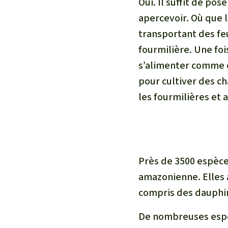
Oui. Il suffit de po
apercevoir. Où que l
transportant des feu
fourmilière. Une foi
s’alimenter comme o
pour cultiver des ch
les fourmilières et 
Près de 3500 espèces
amazonienne. Elles
compris des dauphins
De nombreuses espè