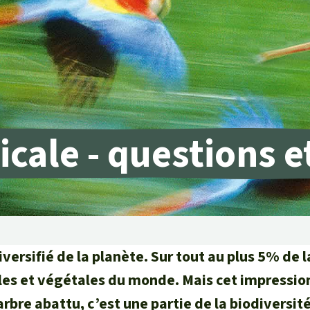
rants
ustriel
ent des terres
ge
icale - questions 
 le béton
diversifié de la planète. Sur tout au plus 5% de l
les et végétales du monde. Mais cet impressi
bre abattu, c’est une partie de la biodiversité