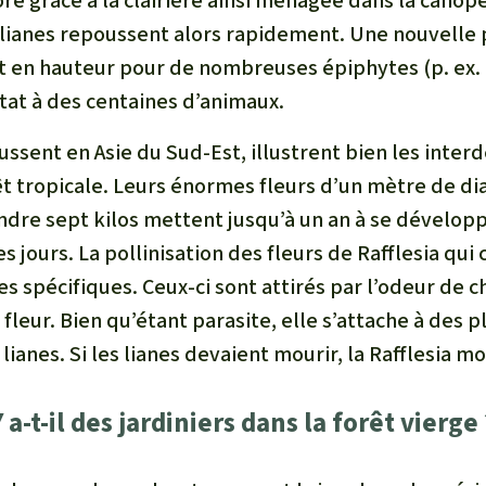
ore grâce à la clairière ainsi ménagée dans la cano
s lianes repoussent alors rapidement. Une nouvelle
en hauteur pour de nombreuses épiphytes (p. ex. 
tat à des centaines d’animaux.
oussent en Asie du Sud-Est, illustrent bien les inte
êt tropicale. Leurs énormes fleurs d’un mètre de d
ndre sept kilos mettent jusqu’à un an à se développ
 jours. La pollinisation des fleurs de Rafflesia qui 
s spécifiques. Ceux-ci sont attirés par l’odeur de c
 fleur. Bien qu’étant parasite, elle s’attache à des 
lianes. Si les lianes devaient mourir, la Rafflesia 
Y a-t-il des jardiniers dans la forêt vierge 