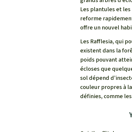
grands arbres d’écl
Les plantules et le
reforme rapidement 
offre un nouvel habi
Les Rafflesia, qui p
existent dans la for
poids pouvant attei
écloses que quelques
sol dépend d’insecte
couleur propres à la
définies, comme les 