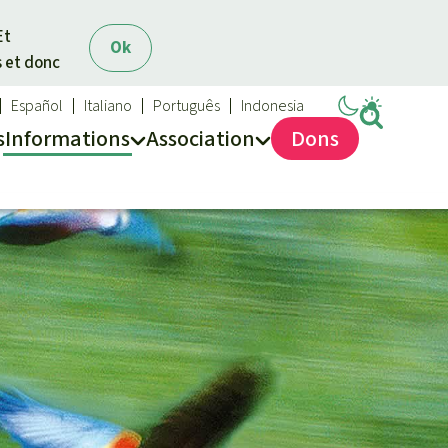
Et
Ok
s et donc
Español
Italiano
Português
Indonesia
s
Info
rmation
s
Asso
ciation
Dons
Sauvons la forêt
Médias
Qui sommes-nous ?
Communiqués
Nous contacter
Dans la presse
Transparence
Questions fréquentes
Rapports annuels
Mentions légales