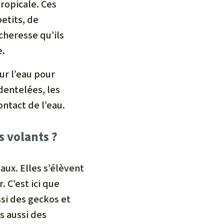
tropicale. Ces
etits, de
cheresse qu’ils
e.
sur l’eau pour
 dentelées, les
ontact de l’eau.
s volants ?
aux. Elles s’élèvent
 C’est ici que
si des geckos et
s aussi des