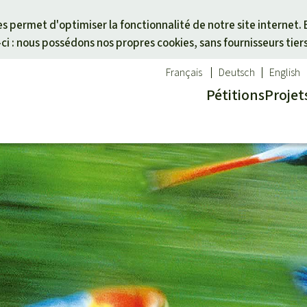
Skip to main content
ies permet d'optimiser la fonctionnalité de notre site internet. 
i : nous possédons nos propres cookies, sans fournisseurs tier
Français
Deutsch
English
Pétitions
Projet
ues
un thème
Don pour une région
êt tropicale
des animaux
Asie du Sud-Est
té
es forêts tropicales
Afrique
alme
activistes
Amérique latine
otégées
icale
cal