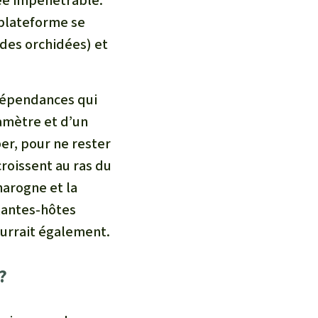
pée impénétrable.
 plateforme se
des orchidées) et
rdépendances qui
iamètre et d’un
er, pour ne rester
croissent au ras du
harogne et la
plantes-hôtes
mourrait également.
?