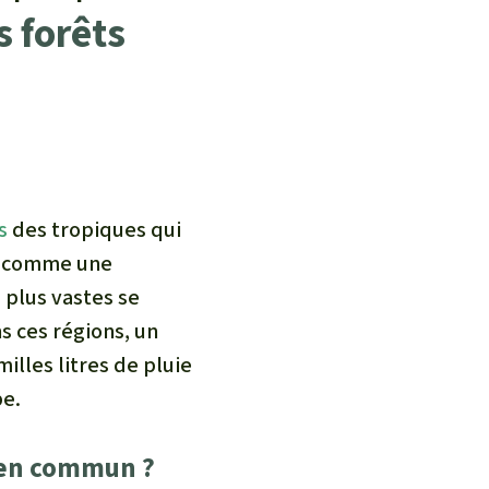
 forêts
s
des tropiques qui
re comme une
 plus vastes se
s ces régions, un
lles litres de pluie
be.
t en commun ?