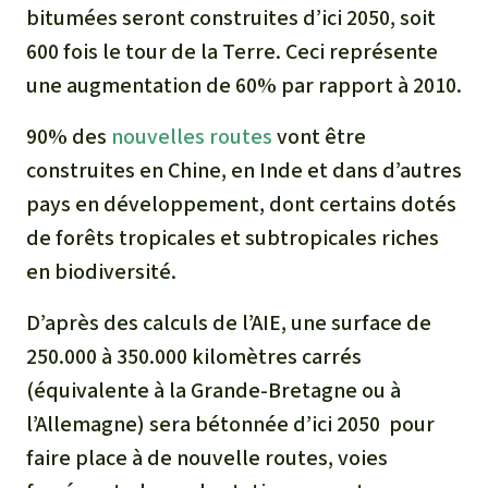
Médias
bitumées seront construites d’ici 2050, soit
Indonesia
L’aluminium
600 fois le tour de la Terre. Ceci représente
Communiqués
une augmentation de 60% par rapport à 2010.
L'élevage industriel
Dans la presse
90% des
nouvelles routes
vont être
L'or
construites en Chine, en Inde et dans d’autres
pays en développement, dont certains dotés
L'accaparement des terres
de forêts tropicales et subtropicales riches
en biodiversité.
Le braconnage
D’après des calculs de l’AIE, une surface de
Les barrages
250.000 à 350.000 kilomètres carrés
(équivalente à la Grande-Bretagne ou à
Le ciment et le béton
l’Allemagne) sera bétonnée d’ici 2050 pour
Les routes
faire place à de nouvelle routes, voies