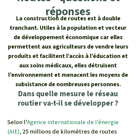
Certificats de don
Pour approfondir
Asso
ciation
réponses
Actualités
Thématiques
Questions & réponses
La construction de routes est à double
Sauvons la forêt
tranchant. Utiles à la population et vecteur
Climat et forêt tropicale
Succès
Recherche
Qui sommes-nous ?
de développement économique car elles
Don pour un thème
La biodiversité
permettent aux agriculteurs de vendre leurs
Lettre d'information
Français
Protection des animaux
Nous contacter
Don pour une région
produits et facilitent l’accès à l’éducation et
Deutsch
L'huile de palme
Asie du Sud-Est
aux soins médicaux, elles détruisent
Protection des forêts tropicales
Transparence
l’environnement et menacent les moyens de
English
Les aires protégées
Afrique
Soutien aux activistes
subsistance de nombreuses personnes.
Questions fréquentes
Dans quelle mesure le réseau
Español
La forêt tropicale
Amérique latine
routier va-t-il se développer ?
Rapports annuels
Italiano
Le bois tropical
Mentions légales
Selon l'
Agence internationale de l’énergie
Português
Les biocarburants
(AIE)
, 25 millions de kilomètres de routes