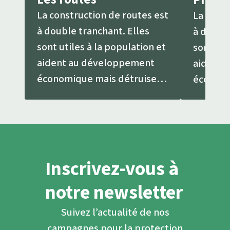
La construction de routes est
La const
à double tranchant. Elles
à double
sont utiles à la population et
sont uti
aident au développement
aident 
économique mais détruisent
économi
l’environnement.
l'envir
Inscrivez-vous à
notre newsletter
Suivez l’actualité de nos
campagnes pour la protection