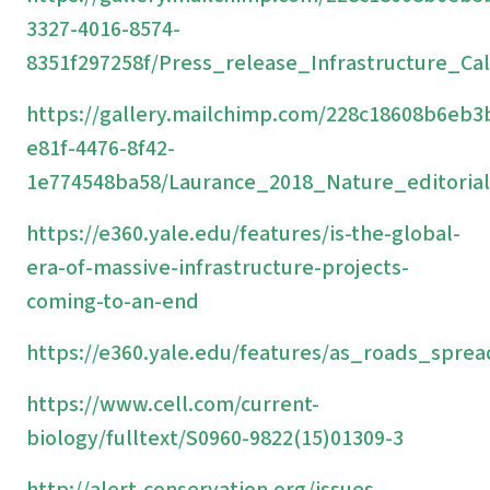
3327-4016-8574-
8351f297258f/Press_release_Infrastructure_Ca
https://gallery.mailchimp.com/228c18608b6eb3
e81f-4476-8f42-
1e774548ba58/Laurance_2018_Nature_editorial
https://e360.yale.edu/features/is-the-global-
era-of-massive-infrastructure-projects-
coming-to-an-end
https://e360.yale.edu/features/as_roads_spre
https://www.cell.com/current-
biology/fulltext/S0960-9822(15)01309-3
http://alert-conservation.org/issues-