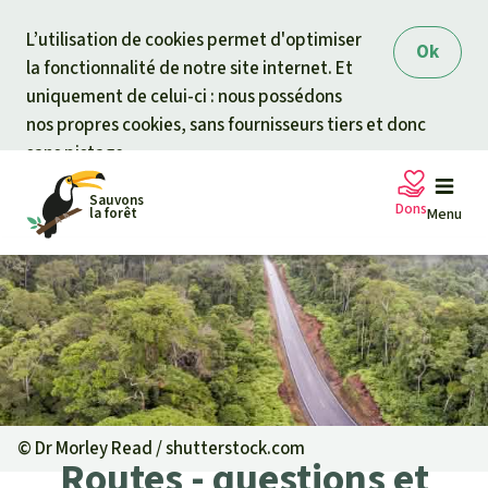
Skip to
L’utilisation de cookies permet d'optimiser
Ok
la fonctionnalité de notre site internet. Et
uniquement de celui-ci : nous possédons
nos propres cookies, sans fournisseurs tiers et donc
sans pistage.
Sauvons
Dons
la forêt
Menu
Pétitions
Votre soutien est capital
Don général
Projets
Fonds d'urgence
Info
rmation
s
©
Dr Morley Read / shutterstock.com
Routes - questions et