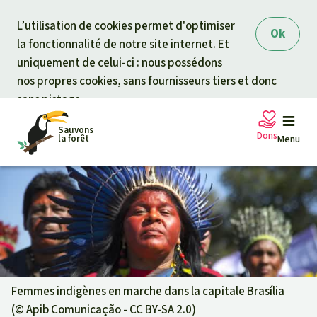
Skip to main content
L’utilisation de cookies permet d'optimiser
Ok
la fonctionnalité de notre site internet. Et
uniquement de celui-ci : nous possédons
nos propres cookies, sans fournisseurs tiers et donc
sans pistage.
Sauvons
Dons
la forêt
Menu
Pétitions
Votre soutien est capital
Don général
Projets
Fonds d'urgence
Info
rmation
s
Femmes indigènes en marche dans la capitale Brasília
(©
Apib Comunicação - CC BY-SA 2.0
)