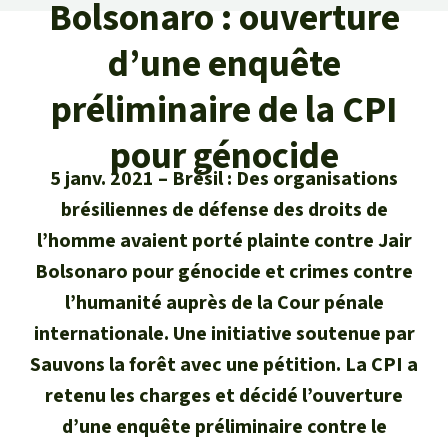
Certificats de don
Bolsonaro : ouverture
Pour approfondir
Asso
ciation
Actualités
d’une enquête
Thématiques
Questions & réponses
Sauvons la forêt
Climat et forêt tropicale
préliminaire de la CPI
Succès
Recherche
Qui sommes-nous ?
Don pour un thème
pour génocide
La biodiversité
Lettre d'information
Français
Protection des animaux
Nous contacter
Don pour une région
5 janv. 2021
Brésil : Des organisations
Deutsch
L'huile de palme
brésiliennes de défense des droits de
Asie du Sud-Est
Protection des forêts tropicales
Transparence
l’homme avaient porté plainte contre Jair
English
Les aires protégées
Afrique
Bolsonaro pour génocide et crimes contre
Soutien aux activistes
Questions fréquentes
l’humanité auprès de la Cour pénale
Español
La forêt tropicale
Amérique latine
internationale. Une initiative soutenue par
Rapports annuels
Sauvons la forêt avec une pétition. La CPI a
Italiano
Le bois tropical
Mentions légales
retenu les charges et décidé l’ouverture
Português
Les biocarburants
d’une enquête préliminaire contre le