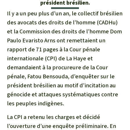
président brésilien.
Médias
Indonesia
L’aluminium
Il y a un peu plus d’un an, le collectif brésilien
Communiqués
des avocats des droits de l’homme (CADHu)
L'élevage industriel
et la Commission des droits de l’homme Dom
Dans la presse
Paulo Evaristo Arns ont remettaient un
L'or
rapport de 71 pages à la Cour pénale
L'accaparement des terres
internationale (CPI) de La Haye et
demandaient à la procureure de la Cour
Le braconnage
pénale, Fatou Bensouda, d’enquêter sur le
président brésilien au motif d’incitation au
Les barrages
génocide et attaques systématiques contre
les peuples indigènes.
Le ciment et le béton
La CPI a retenu les charges et décidé
Les routes
l’ouverture d’une enquête préliminaire. En