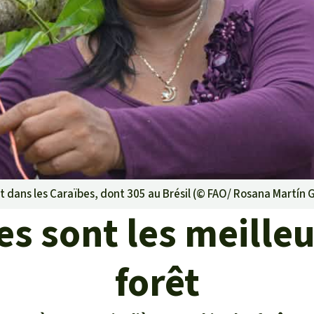
rants
ustriel
ent des terres
ge
 le béton
 dans les Caraïbes, dont 305 au Brésil (©
FAO/ Rosana Martín G
s sont les meilleu
forêt