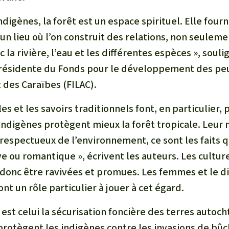
ndigènes, la forêt est un espace spirituel. Elle fourn
n lieu où l’on construit des relations, non seuleme
la rivière, l’eau et les différentes espèces », soul
présidente du Fonds pour le développement des pe
 des Caraïbes (FILAC).
es et les savoirs traditionnels font, en particulier, 
indigènes protègent mieux la forêt tropicale. Leur 
respectueux de l’environnement, ce sont les faits q
ve ou romantique », écrivent les auteurs. Les culture
 donc être ravivées et promues. Les femmes et le d
nt un rôle particulier à jouer à cet égard.
 est celui la sécurisation foncière des terres autoc
 protègent les indigènes contre les invasions de bû