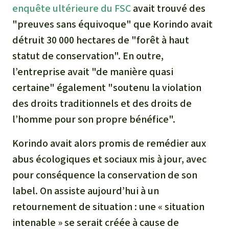
Médias
enquête ultérieure du FSC
avait trouvé des
Indonesia
L’aluminium
"preuves sans équivoque" que Korindo avait
Communiqués
détruit 30 000 hectares de "forêt à haut
L'élevage industriel
statut de conservation". En outre,
Dans la presse
l’entreprise avait "de manière quasi
L'or
certaine" également "soutenu la violation
L'accaparement des terres
des droits traditionnels et des droits de
l’homme pour son propre bénéfice".
Le braconnage
Korindo avait alors promis de remédier aux
Les barrages
abus écologiques et sociaux mis à jour, avec
pour conséquence la conservation de son
Le ciment et le béton
label. On assiste aujourd’hui à un
retournement de situation : une « situation
Les routes
intenable » se serait créée à cause de