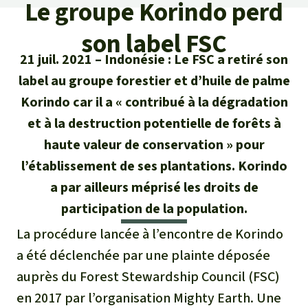
Certificats de don
Le groupe Korindo perd
Pour approfondir
Asso
ciation
Actualités
son label FSC
Thématiques
Questions & réponses
Sauvons la forêt
21 juil. 2021
Indonésie : Le FSC a retiré son
Climat et forêt tropicale
Succès
Recherche
label au groupe forestier et d’huile de palme
Qui sommes-nous ?
Don pour un thème
Korindo car il a « contribué à la dégradation
La biodiversité
Lettre d'information
Français
Protection des animaux
Nous contacter
Don pour une région
et à la destruction potentielle de forêts à
Deutsch
L'huile de palme
haute valeur de conservation » pour
Asie du Sud-Est
Protection des forêts tropicales
Transparence
l’établissement de ses plantations. Korindo
English
Les aires protégées
Afrique
a par ailleurs méprisé les droits de
Soutien aux activistes
Questions fréquentes
participation de la population.
Español
La forêt tropicale
Amérique latine
Rapports annuels
La procédure lancée à l’encontre de Korindo
Italiano
Le bois tropical
a été déclenchée par une plainte déposée
Mentions légales
auprès du Forest Stewardship Council (FSC)
Português
Les biocarburants
en 2017 par l’organisation Mighty Earth. Une