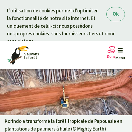
Skip to main content
L’utilisation de cookies permet d'optimiser
Ok
la fonctionnalité de notre site internet. Et
uniquement de celui-ci : nous possédons
nos propres cookies, sans fournisseurs tiers et donc
sans pistage.
Sauvons
Dons
la forêt
Menu
Pétitions
Votre soutien est capital
Don général
Projets
Fonds d'urgence
Info
rmation
s
Korindo a transformé la forêt tropicale de Papouasie en
plantations de palmiers à huile (©
Mighty Earth
)