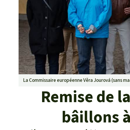
Les biocarbu
L’aluminium
L'élevage ind
L'or
L'accaparem
Le braconna
Les barrages
Le ciment et
Les routes
La Commissaire européenne Věra Jourová (sans masq
Remise de la
bâillons