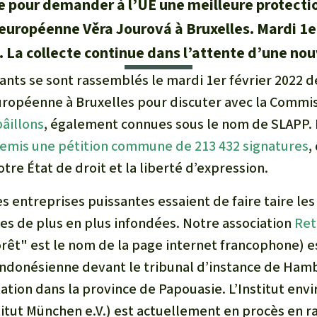
pour demander à l’UE une meilleure protection
uropéenne Věra Jourová à Bruxelles. Mardi 1er f
 La collecte continue dans l’attente d’une nou
tants se sont rassemblés le mardi 1er février 2022 
ropéenne à Bruxelles pour discuter avec la Commis
âillons
, également connues sous le nom de SLAPP. 
remis une pétition commune de 213 432 signatures
,
tre État de droit et la liberté d’expression.
 entreprises puissantes essaient de faire taire les
res de plus en plus infondées. Notre association
Ret
rêt" est le nom de la page internet francophone) es
indonésienne devant le tribunal d’instance de Ham
ation dans la province de Papouasie. L’Institut en
tut München e.V.) est actuellement en procès en ra