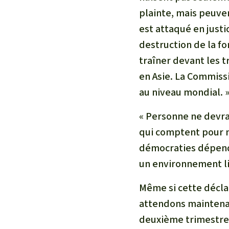
plainte, mais peuve
est attaqué en just
destruction de la for
traîner devant les 
en Asie. La Commiss
au niveau mondial. 
« Personne ne devra
qui comptent pour n
démocraties dépende
un environnement lib
Même si cette décla
attendons maintenan
deuxième trimestre d