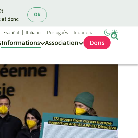
Et
Ok
s et donc
Español
Italiano
Português
Indonesia
s
Info
rmation
s
Asso
ciation
Dons
Sauvons la forêt
Médias
Qui sommes-nous ?
Communiqués
Nous contacter
Dans la presse
Transparence
Questions fréquentes
Rapports annuels
Mentions légales