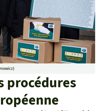
Lutte contre les
incendies de forêt et
prévention
Collecte de fonds
ynowicz
)
es procédures
uropéenne