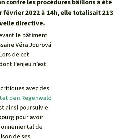
 contre les procédures bâillons a été
évrier 2022 à 14h, elle totalisait 213
velle directive.
devant le bâtiment
saire Věra Jourová
Lors de cet
 dont l’enjeu n’est
 critiques avec des
tet den Regenwald
t ainsi poursuivie
bourg pour avoir
vironnemental de
ison de ses