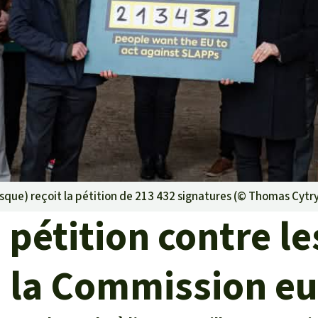
rants
ustriel
ent des terres
ge
 le béton
ue) reçoit la pétition de 213 432 signatures (©
Thomas Cytr
 pétition contre l
 à la Commission e