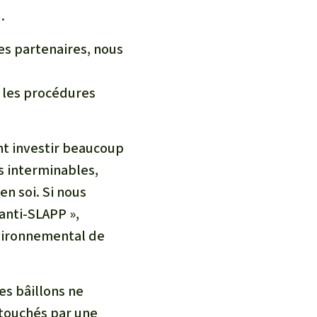
.
es partenaires, nous
 les procédures
nt investir beaucoup
s interminables,
en soi. Si nous
anti-SLAPP »,
environnemental de
es bâillons ne
 touchés par une