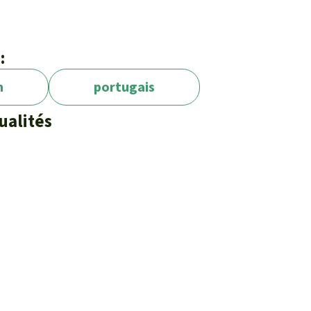
:
n
portugais
ualités