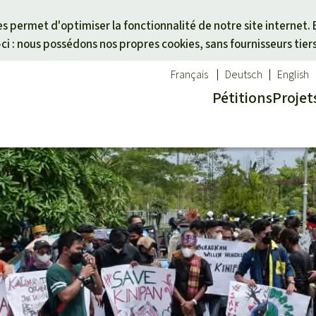
Skip to main content
ies permet d'optimiser la fonctionnalité de notre site internet. 
i : nous possédons nos propres cookies, sans fournisseurs tier
Français
Deutsch
English
Pétitions
Projet
ues
un thème
Don pour une région
êt tropicale
des animaux
Asie du Sud-Est
té
es forêts tropicales
Afrique
alme
activistes
Amérique latine
otégées
icale
cal