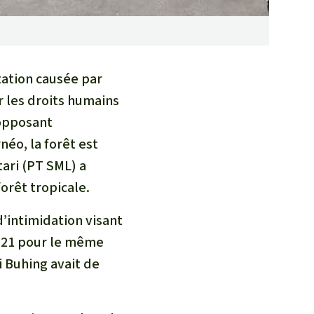
tation causée par
r les droits humains
 opposant
éo, la forêt est
tari (PT SML) a
orêt tropicale.
’intimidation visant
2021 pour le même
 Buhing avait de