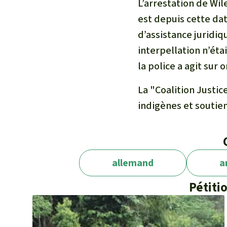
L’arrestation de Wil
est depuis cette dat
d’assistance juridiq
interpellation n’éta
la police a agit sur
La "Coalition Justi
indigènes et soutie
allemand
a
Pétiti