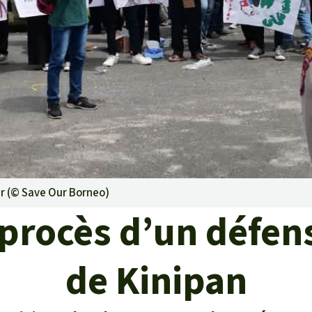
rants
ustriel
ent des terres
ge
 le béton
er (©
Save Our Borneo
)
 procès d’un défens
de Kinipan