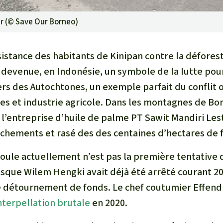
er (©
Save Our Borneo
)
sistance des habitants de Kinipan contre la défores
t devenue, en Indonésie, un symbole de la lutte pou
iers des Autochtones, un exemple parfait du conflit
s et industrie agricole. Dans les montagnes de Born
 l’entreprise d’huile de palme PT Sawit Mandiri Les
hements et rasé des des centaines d’hectares de f
oule actuellement n’est pas la première tentative d
isque Wilem Hengki avait déjà été arrêté courant 
e détournement de fonds. Le chef coutumier Effendi
nterpellation brutale
en 2020.