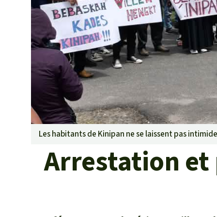
Les biocarbu
L’aluminium
L'élevage ind
L'or
L'accaparem
Le braconna
Les barrages
Le ciment et
Les routes
Les habitants de Kinipan ne se laissent pas intimid
Arrestation et