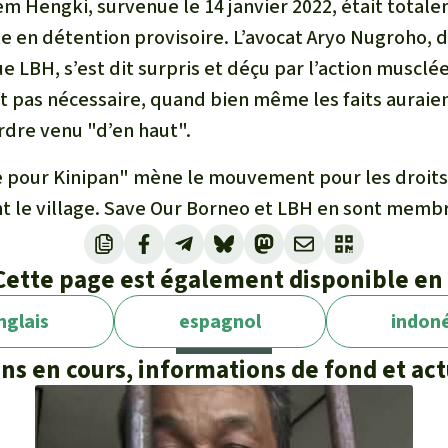
em Hengki, survenue le 14 janvier 2022, était totale
e en détention provisoire. L’avocat Aryo Nugroho, d
ue LBH, s’est dit surpris et déçu par l’action musclé
it pas nécessaire, quand bien même les faits auraie
 ordre venu "d’en haut".
ce pour Kinipan" mène le mouvement pour les droits
nt le village. Save Our Borneo et LBH en sont memb
Cette page est également disponible en 
nglais
espagnol
indon
ons en cours, informations de fond et act