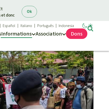
Et
Ok
s et donc
Español
Italiano
Português
Indonesia
s
Info
rmation
s
Asso
ciation
Dons
Sauvons la forêt
Médias
Qui sommes-nous ?
Communiqués
Nous contacter
Dans la presse
Transparence
Questions fréquentes
Rapports annuels
Mentions légales