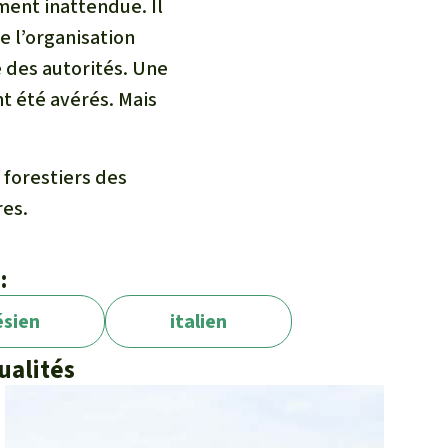
ment inattendue. Il
e l’organisation
e des autorités. Une
nt été avérés. Mais
 forestiers des
res.
:
ésien
italien
ualités