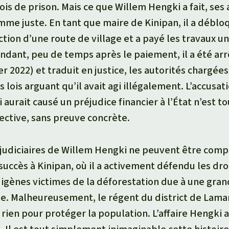
ois de prison. Mais ce que Willem Hengki a fait, ses
me juste. En tant que maire de Kinipan, il a déblo
tion d’une route de village et a payé les travaux un
dant, peu de temps après le paiement, il a été arr
er 2022) et traduit en justice, les autorités chargée
s lois arguant qu’il avait agi illégalement. L’accusat
 aurait causé un préjudice financier à l’État n’est t
ective, sans preuve concrète.
udiciaires de Willem Hengki ne peuvent être compr
succès à Kinipan, où il a activement défendu les dro
igènes victimes de la déforestation due à une gra
me. Malheureusement, le régent du district de Lam
t rien pour protéger la population. L’affaire Hengki 