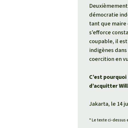
Deuxièmement, l
démocratie in
tant que maire 
s’efforce const
coupable, il es
indigènes dans 
coercition en v
C’est pourquoi
d’acquitter Wil
Jakarta, le 14 j
*
Le texte ci-dessus e