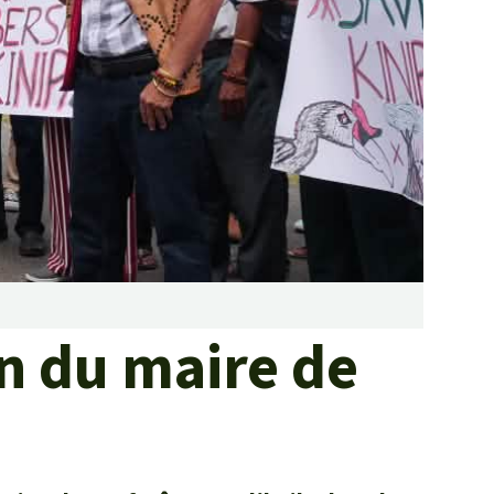
Lutte contre les
incendies de forêt et
prévention
Collecte de fonds
on du maire de