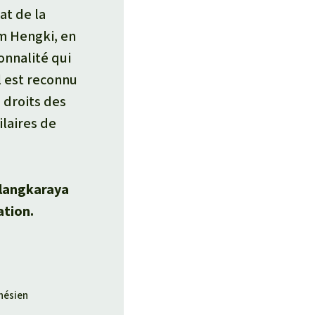
at de la
m Hengki, en
onnalité qui
l est reconnu
 droits des
ilaires de
alangkaraya
ation.
onésien