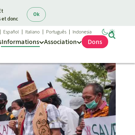
Et
Ok
s et donc
Español
Italiano
Português
Indonesia
s
Info
rmation
s
Asso
ciation
Dons
Sauvons la forêt
Médias
Qui sommes-nous ?
Communiqués
Nous contacter
Dans la presse
Transparence
Questions fréquentes
Rapports annuels
Mentions légales