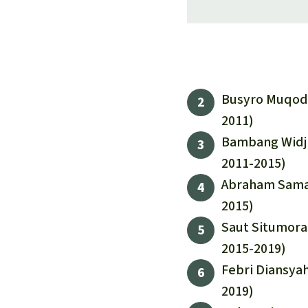
Busyro Muqodd
2011)
Bambang Widjo
2011-2015)
Abraham Samad
2015)
Saut Situmoran
2015-2019)
Febri Diansyah
2019)