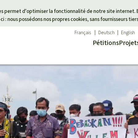
Skip to main content
ies permet d'optimiser la fonctionnalité de notre site internet. 
i : nous possédons nos propres cookies, sans fournisseurs tier
Français
Deutsch
English
Pétitions
Projet
ues
un thème
Don pour une région
êt tropicale
des animaux
Asie du Sud-Est
té
es forêts tropicales
Afrique
alme
activistes
Amérique latine
otégées
icale
cal