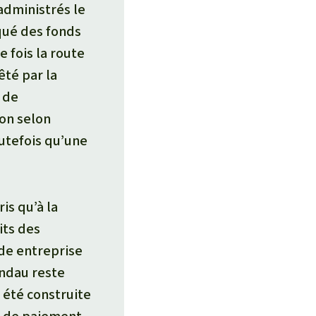
 administrés le
qué des fonds
e fois la route
êté par la
s de
ion selon
outefois qu’une
is qu’à la
its des
nde entreprise
andau reste
a été construite