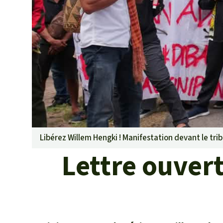
Les biocarbu
L’aluminium
L'élevage ind
L'or
L'accaparem
Le braconna
Les barrages
Le ciment et
Les routes
Libérez Willem Hengki ! Manifestation devant le tri
Lettre ouvert