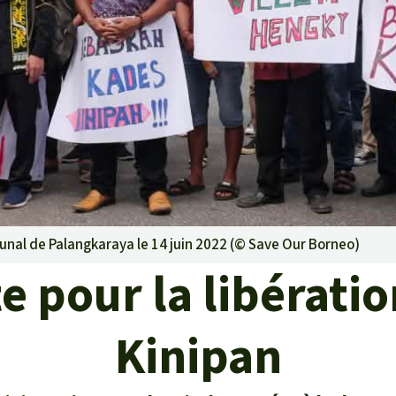
rants
ustriel
ent des terres
ge
 le béton
bunal de Palangkaraya le 14 juin 2022 (©
Save Our Borneo
)
e pour la libérati
Kinipan