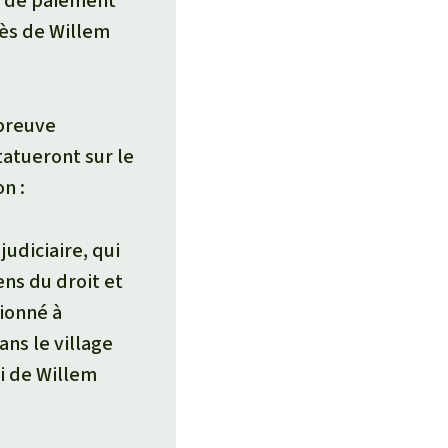
re de paiement
cès de Willem
 preuve
tatueront sur le
n :
judiciaire, qui
ens du droit et
ionné à
ans le village
i de Willem