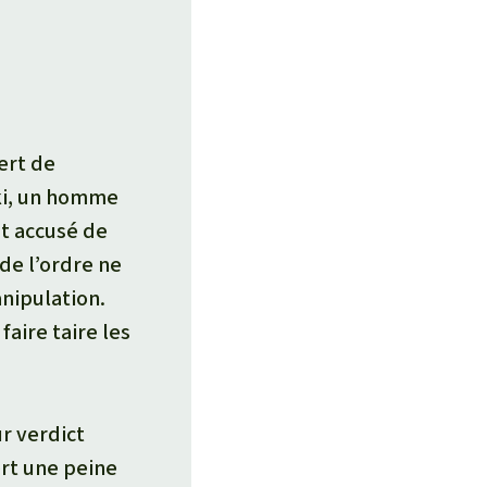
ert de
gki, un homme
t accusé de
de l’ordre ne
anipulation.
aire taire les
r verdict
ert une peine