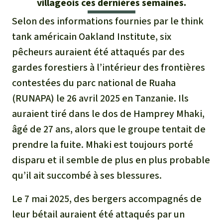
villageois ces dernières semaines.
Médias
Indonesia
L’aluminium
Selon des informations fournies par le think
Communiqués
tank américain Oakland Institute, six
L'élevage industriel
pêcheurs auraient été attaqués par des
Dans la presse
gardes forestiers à l’intérieur des frontières
L'or
contestées du parc national de Ruaha
L'accaparement des terres
(RUNAPA) le 26 avril 2025 en Tanzanie. Ils
auraient tiré dans le dos de Hamprey Mhaki,
Le braconnage
âgé de 27 ans, alors que le groupe tentait de
prendre la fuite. Mhaki est toujours porté
Les barrages
disparu et il semble de plus en plus probable
qu’il ait succombé à ses blessures.
Le ciment et le béton
Le 7 mai 2025, des bergers accompagnés de
Les routes
leur bétail auraient été attaqués par un