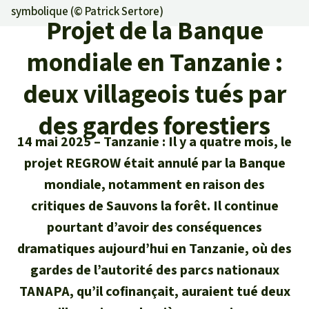
Certificats de don
Pour approfondir
symbolique (©
Patrick Sertore
)
Asso
ciation
Projet de la Banque
Actualités
Thématiques
Questions & réponses
Sauvons la forêt
mondiale en Tanzanie :
Climat et forêt tropicale
Succès
Recherche
Qui sommes-nous ?
deux villageois tués par
Don pour un thème
La biodiversité
Lettre d'information
Français
Protection des animaux
des gardes forestiers
Nous contacter
Don pour une région
Deutsch
L'huile de palme
14 mai 2025
Tanzanie : Il y a quatre mois, le
Asie du Sud-Est
Protection des forêts tropicales
Transparence
projet REGROW était annulé par la Banque
English
Les aires protégées
mondiale, notamment en raison des
Afrique
Soutien aux activistes
Questions fréquentes
critiques de Sauvons la forêt. Il continue
Español
La forêt tropicale
Amérique latine
pourtant d’avoir des conséquences
Rapports annuels
dramatiques aujourd’hui en Tanzanie, où des
Italiano
Le bois tropical
gardes de l’autorité des parcs nationaux
Mentions légales
TANAPA, qu’il cofinançait, auraient tué deux
Português
Les biocarburants