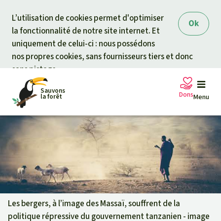
Skip to main content
L’utilisation de cookies permet d'optimiser
Ok
la fonctionnalité de notre site internet. Et
uniquement de celui-ci : nous possédons
nos propres cookies, sans fournisseurs tiers et donc
sans pistage.
Sauvons
Dons
la forêt
Menu
Pétitions
Votre soutien est capital
Don général
Projets
Fonds d'urgence
Info
rmation
s
Les bergers, à l’image des Massaï, souffrent de la
politique répressive du gouvernement tanzanien - image