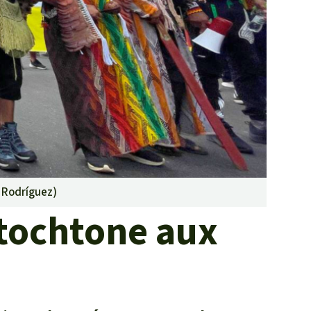
Lutte contre les
incendies de forêt et
prévention
Collecte de fonds
 Rodríguez
)
utochtone aux