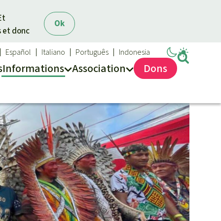
Et
Ok
s et donc
Español
Italiano
Português
Indonesia
s
Info
rmation
s
Asso
ciation
Dons
Sauvons la forêt
Médias
Qui sommes-nous ?
Communiqués
Nous contacter
Dans la presse
Transparence
Questions fréquentes
Rapports annuels
Mentions légales