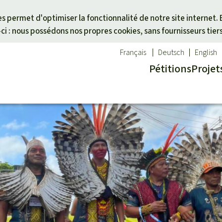
Skip to main content
ies permet d'optimiser la fonctionnalité de notre site internet. 
i : nous possédons nos propres cookies, sans fournisseurs tier
Français
Deutsch
English
Pétitions
Projet
ues
un thème
Don pour une région
êt tropicale
des animaux
Asie du Sud-Est
té
es forêts tropicales
Afrique
alme
activistes
Amérique latine
otégées
icale
cal