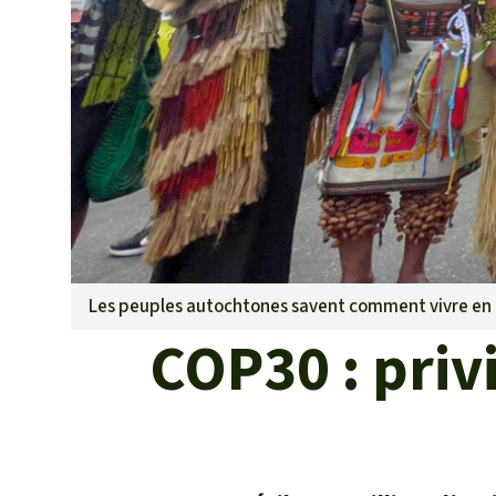
Les biocarbu
L’aluminium
L'élevage ind
L'or
L'accaparem
Le braconna
Les barrages
Le ciment et
Les routes
Les peuples autochtones savent comment vivre en 
COP30 : priv