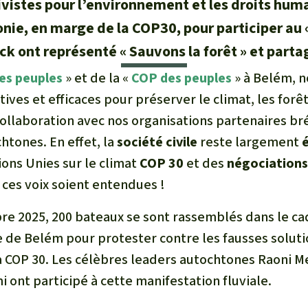
ctivistes pour l’environnement et les droits hu
nie, en marge de la COP30, pour participer au
ck ont représenté « Sauvons la forêt » et parta
s peuples
» et de la «
COP des peuples
» à Belém, n
tives et efficaces pour préserver le climat, les forêt
ollaboration avec nos organisations partenaires br
tones. En effet, la
société civile
reste largement
ons Unies sur le climat
COP 30
et des
négociations 
ces voix soient entendues !
re 2025, 200 bateaux se sont rassemblés dans le 
e de Belém pour protester contre les fausses solut
a COP 30. Les célèbres leaders autochtones Raoni Me
nt participé à cette manifestation fluviale.