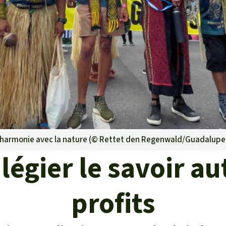
rants
ustriel
ent des terres
ge
 le béton
harmonie avec la nature (©
Rettet den Regenwald/Guadalupe
ilégier le savoir a
profits