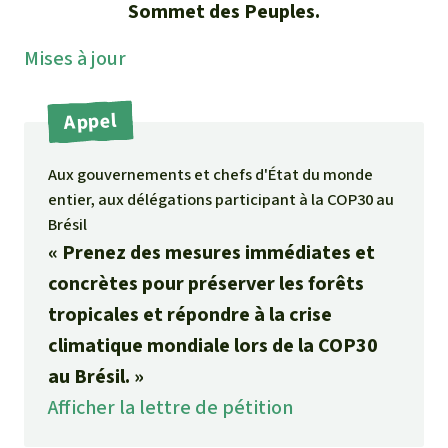
Sommet des Peuples.
Médias
Indonesia
L’aluminium
Mises à jour
Communiqués
L'élevage industriel
Dans la presse
Appel
L'or
Aux gouvernements et chefs d'État du monde
L'accaparement des terres
entier, aux délégations participant à la COP30 au
Brésil
Le braconnage
« Prenez des mesures immédiates et
concrètes pour préserver les forêts
Les barrages
tropicales et répondre à la crise
climatique mondiale lors de la COP30
Le ciment et le béton
au Brésil. »
Afficher la lettre de pétition
Les routes