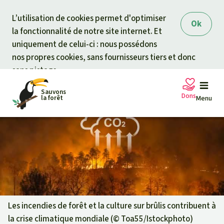
Skip to main content
L’utilisation de cookies permet d'optimiser
Ok
la fonctionnalité de notre site internet. Et
uniquement de celui-ci : nous possédons
nos propres cookies, sans fournisseurs tiers et donc
sans pistage.
Sauvons
Dons
la forêt
Menu
Pétitions
Votre soutien est capital
Don général
Projets
Fonds d'urgence
Info
rmation
s
Les incendies de forêt et la culture sur brûlis contribuent à
la crise climatique mondiale (©
Toa55/Istockphoto
)