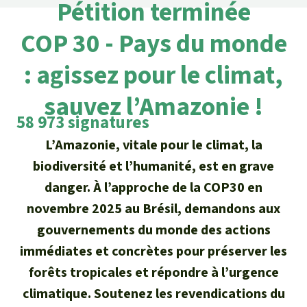
Certificats de don
Pétition terminée
Pour approfondir
Asso
ciation
Actualités
COP 30 - Pays du monde
Thématiques
Questions & réponses
Sauvons la forêt
Climat et forêt tropicale
: agissez pour le climat,
Succès
Recherche
Qui sommes-nous ?
Don pour un thème
sauvez l’Amazonie !
La biodiversité
Lettre d'information
Français
Protection des animaux
Nous contacter
58 973 signatures
Don pour une région
Deutsch
L'huile de palme
L’Amazonie, vitale pour le climat, la
Asie du Sud-Est
Protection des forêts tropicales
Transparence
biodiversité et l’humanité, est en grave
English
Les aires protégées
Afrique
danger. À l’approche de la COP30 en
Soutien aux activistes
Questions fréquentes
novembre 2025 au Brésil, demandons aux
Español
La forêt tropicale
Amérique latine
gouvernements du monde des actions
Rapports annuels
immédiates et concrètes pour préserver les
Italiano
Le bois tropical
Mentions légales
forêts tropicales et répondre à l’urgence
Português
Les biocarburants
climatique. Soutenez les revendications du