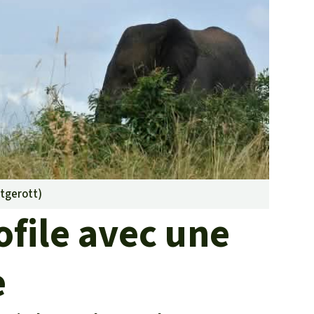
Lutte contre les
incendies de forêt et
prévention
Collecte de fonds
tgerott
)
ofile avec une
e