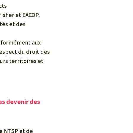
cts
fisher et EACOP,
tés et des
onformément aux
respect du droit des
urs territoires et
pas devenir des
de
NTSP
et de