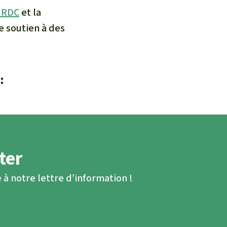
n RDC
et la
e soutien à des
:
ter
 à notre lettre d’information !