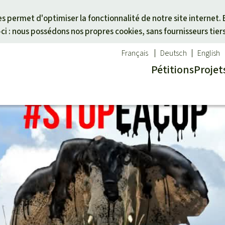
Skip to main content
ies permet d'optimiser la fonctionnalité de notre site internet. 
i : nous possédons nos propres cookies, sans fournisseurs tier
Français
Deutsch
English
Pétitions
Projet
ues
un thème
Don pour une région
êt tropicale
des animaux
Asie du Sud-Est
té
es forêts tropicales
Afrique
alme
activistes
Amérique latine
otégées
icale
cal