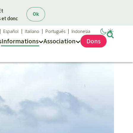
Et
Ok
s et donc
Español
Italiano
Português
Indonesia
s
Info
rmation
s
Asso
ciation
Dons
Sauvons la forêt
Médias
Qui sommes-nous ?
Communiqués
Nous contacter
Dans la presse
Transparence
Questions fréquentes
Rapports annuels
Mentions légales