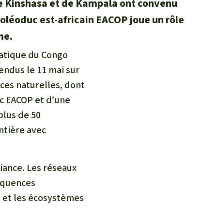
 Kinshasa et de Kampala ont convenu
L’oléoduc est-africain EACOP joue un rôle
me.
ratique du Congo
endus le 11 mai sur
ces naturelles, dont
uc EACOP et d’une
plus de 50
ntière avec
iance. Les réseaux
équences
 et les écosystèmes