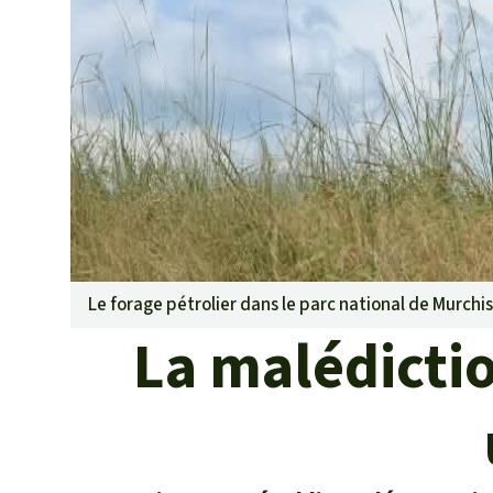
Les biocarbu
L’aluminium
L'élevage ind
L'or
L'accaparem
Le braconna
Les barrages
Le ciment et
Les routes
Le forage pétrolier dans le parc national de Murchis
La malédictio