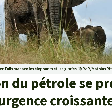
rants
ustriel
ent des terres
ge
 le béton
on Falls menace les éléphants et les girafes (©
RdR/Mathias Rit
n du pétrole se pr
urgence croissant