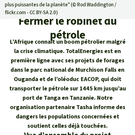
Certificats de don
Pour approfondir
plus puissantes de la planète" (©
Rod Waddington /
Asso
ciation
flickr.com - CC BY-SA 2.0
)
Actualités
Thématiques
Fermer le robinet du
Questions & réponses
Sauvons la forêt
Climat et forêt tropicale
Succès
pétrole
Recherche
Qui sommes-nous ?
Don pour un thème
L’Afrique connaît un boom pétrolier malgré
La biodiversité
Lettre d'information
Français
Protection des animaux
la crise climatique. TotalEnergies est en
Nous contacter
Don pour une région
première ligne avec ses projets de forages
Deutsch
L'huile de palme
Asie du Sud-Est
Protection des forêts tropicales
Transparence
dans le parc national de Murchison Falls en
English
Les aires protégées
Ouganda et de l’oléoduc EACOP, qui doit
Afrique
Soutien aux activistes
Questions fréquentes
transporter le pétrole sur 1445 km jusqu’au
Español
La forêt tropicale
port de Tanga en Tanzanie. Notre
Amérique latine
Rapports annuels
organisation partenaire Tasha informe des
Italiano
Le bois tropical
dangers les populations concernées et
Mentions légales
soutient celles déjà touchées.
Português
Les biocarburants