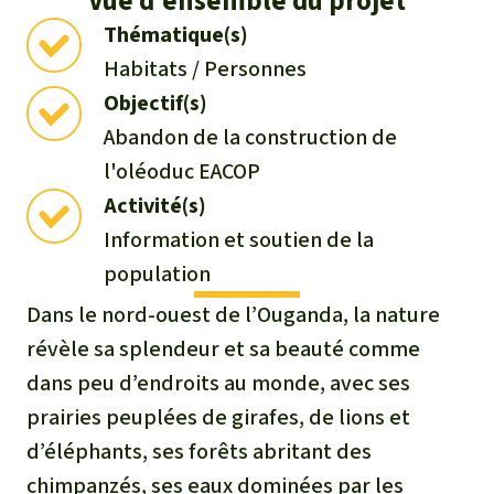
Vue d’ensemble du projet
Médias
Indonesia
Thématique(s)
L’aluminium
Communiqués
Habitats / Personnes
L'élevage industriel
Objectif(s)
Dans la presse
Abandon de la construction de
L'or
l'oléoduc EACOP
Activité(s)
L'accaparement des terres
Information et soutien de la
population
Le braconnage
Dans le nord-ouest de l’Ouganda, la nature
Les barrages
révèle sa splendeur et sa beauté comme
dans peu d’endroits au monde, avec ses
Le ciment et le béton
prairies peuplées de girafes, de lions et
d’éléphants, ses forêts abritant des
Les routes
chimpanzés, ses eaux dominées par les