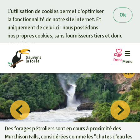
Skip to main content
L’utilisation de cookies permet d'optimiser
Ok
la fonctionnalité de notre site internet. Et
uniquement de celui-ci : nous possédons
nos propres cookies, sans fournisseurs tiers et donc
sans pistage.
Sauvons
Dons
la forêt
Menu
Pétitions
Votre soutien est capital
Don général
Projets
Fonds d'urgence
Info
rmation
s
Des forages pétroliers sont en cours à proximité des
Murchison Falls, considérées comme les "chutes d’eau les