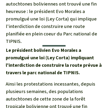
Certificats de don
Pour approfondir
autochtones boliviennes ont trouvé une fin
Asso
ciation
Actualités
heureuse : le président Evo Morales a
Thématiques
Questions & réponses
Sauvons la forêt
promulgué une loi (Ley Corta) qui implique
Climat et forêt tropicale
Succès
Recherche
l'interdiction de construire une route
Qui sommes-nous ?
Don pour un thème
planifiée en plein coeur du Parc national de
La biodiversité
Lettre d'information
Français
Protection des animaux
TIPNIS.
Nous contacter
Don pour une région
Deutsch
L'huile de palme
Le président bolivien Evo Morales a
Asie du Sud-Est
Protection des forêts tropicales
Transparence
promulgué une loi (Ley Corta) impliquant
English
Les aires protégées
Afrique
l'interdiction de construire la route prévue à
Soutien aux activistes
Questions fréquentes
travers le parc national de TIPNIS.
Español
La forêt tropicale
Amérique latine
Rapports annuels
Ainsi les protestations incessantes, depuis
Italiano
Le bois tropical
plusieurs semaines, des populations
Mentions légales
autochtones de cette zone de la forêt
Português
Les biocarburants
tropicale bolivienne ont trouvé une fin