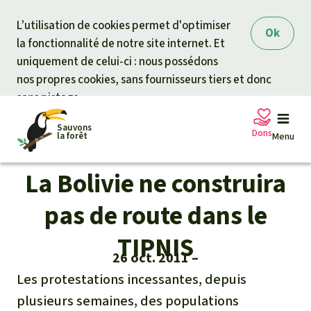
Skip to main content
L’utilisation de cookies permet d'optimiser
Ok
la fonctionnalité de notre site internet. Et
uniquement de celui-ci : nous possédons
nos propres cookies, sans fournisseurs tiers et donc
sans pistage.
Sauvons
Dons
la forêt
Menu
La Bolivie ne construira
Pétitions
Votre soutien est capital
pas de route dans le
Don général
TIPNIS
Projets
26 oct. 2011
Fonds d'urgence
Les protestations incessantes, depuis
Info
rmation
s
plusieurs semaines, des populations