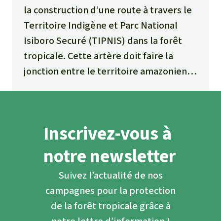
la construction d’une route à travers le
Territoire Indigène et Parc National
Isiboro Securé (TIPNIS) dans la forêt
tropicale. Cette artère doit faire la
jonction entre le territoire amazonien
et les ports sur la côte pacifique pour
l’exportation de matières premières.
Pour empêcher l’aboutissement de ce
Inscrivez-vous à
projet les indigènes entament une
marche de protestation jusqu’au siège
notre newsletter
du gouvernement à La Paz. Ils
Suivez l’actualité de nos
sollicitent un soutien international.
campagnes pour la protection
de la forêt tropicale grâce à