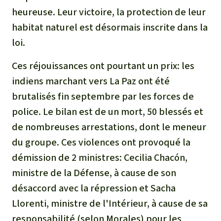
Médias
heureuse. Leur victoire, la protection de leur
Indonesia
L’aluminium
habitat naturel est désormais inscrite dans la
Communiqués
L'élevage industriel
loi.
Dans la presse
Ces réjouissances ont pourtant un prix: les
L'or
indiens marchant vers La Paz ont été
brutalisés fin septembre par les forces de
L'accaparement des terres
police. Le bilan est de un mort, 50 blessés et
Le braconnage
de nombreuses arrestations, dont le meneur
du groupe. Ces violences ont provoqué la
Les barrages
démission de 2 ministres: Cecilia Chacón,
ministre de la Défense, à cause de son
Le ciment et le béton
désaccord avec la répression et Sacha
Llorenti, ministre de l'Intérieur, à cause de sa
Les routes
responsabilité (selon Morales) pour les