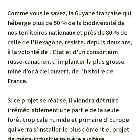
Médias
Indonesia
L’aluminium
Comme vous le savez, la Guyane française qui
Communiqués
héberge plus de 50 % de la biodiversité de
L'élevage industriel
nos territoires nationaux et près de 80 % de
Dans la presse
celle de l'Hexagone, résiste, depuis deux ans,
L'or
à la volonté de l'Etat et d'un consortium
L'accaparement des terres
russo-canadien, d'implanter la plus grosse
mine d'or à ciel ouvert, de l'histoire de
Le braconnage
France.
Les barrages
Si ce projet se réalise, il viendra détruire
irrémédiablement une partie de la seule
Le ciment et le béton
forêt tropicale humide et primaire d'Europe
qui verra s'installer le plus démentiel projet
Les routes
de méga-industrie minière aurifère.