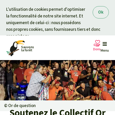
Skip to main content
L’utilisation de cookies permet d'optimiser
Ok
la fonctionnalité de notre site internet. Et
uniquement de celui-ci : nous possédons
nos propres cookies, sans fournisseurs tiers et donc
sans pistage.
Sauvons
Dons
la forêt
Menu
Pétitions
Votre soutien est capital
Don général
Projets
Fonds d'urgence
Info
rmation
s
©
Or de question
Soutenez le Collectif Or