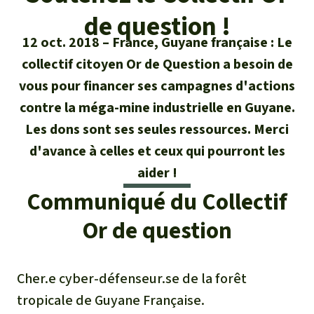
Certificats de don
Pour approfondir
Asso
ciation
de question !
Actualités
Thématiques
Questions & réponses
12 oct. 2018
France, Guyane française : Le
Sauvons la forêt
collectif citoyen Or de Question a besoin de
Climat et forêt tropicale
Succès
Recherche
Qui sommes-nous ?
vous pour financer ses campagnes d'actions
Don pour un thème
La biodiversité
contre la méga-mine industrielle en Guyane.
Lettre d'information
Français
Protection des animaux
Nous contacter
Don pour une région
Les dons sont ses seules ressources. Merci
Deutsch
L'huile de palme
Asie du Sud-Est
d'avance à celles et ceux qui pourront les
Protection des forêts tropicales
Transparence
aider !
English
Les aires protégées
Afrique
Soutien aux activistes
Communiqué du Collectif
Questions fréquentes
Español
La forêt tropicale
Or de question
Amérique latine
Rapports annuels
Italiano
Le bois tropical
Mentions légales
Cher.e cyber-défenseur.se de la forêt
Português
Les biocarburants
tropicale de Guyane Française.