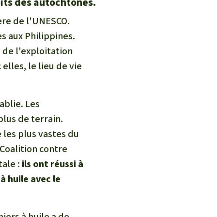
oits des autochtones.
hère de l'UNESCO.
s aux Philippines.
de l'exploitation
elles, le lieu de vie
ablie. Les
lus de terrain.
e les plus vastes du
Coalition contre
tale :
ils ont réussi à
à huile avec le
iers à huile a de