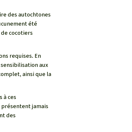
oire des autochtones
 aucunement été
 de cocotiers
ons requises. En
 sensibilisation aux
complet, ainsi que la
 à ces
e présentent jamais
nt des