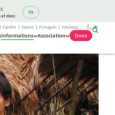
Et
Ok
s et donc
Español
Italiano
Português
Indonesia
s
Info
rmation
s
Asso
ciation
Dons
Sauvons la forêt
Médias
Qui sommes-nous ?
Communiqués
Nous contacter
Dans la presse
Transparence
Questions fréquentes
Rapports annuels
Mentions légales