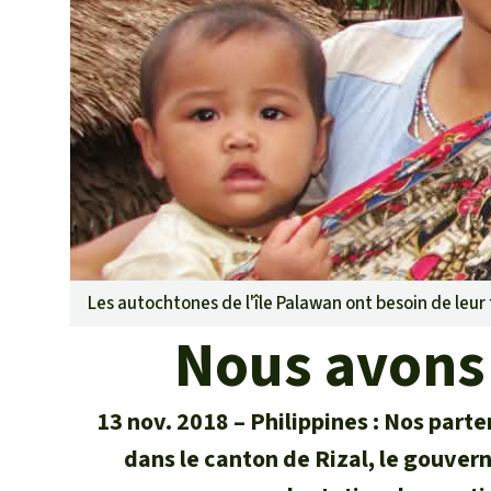
Les biocarbu
L’aluminium
L'élevage ind
L'or
L'accaparem
Le braconna
Les barrages
Le ciment et
Les routes
Les autochtones de l'île Palawan ont besoin de leur
Nous avons 
13 nov. 2018
Philippines : Nos parte
dans le canton de Rizal, le gouver