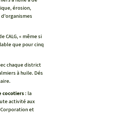
ique, érosion,
n d'organismes
de CALG, « même si
alable que pour cinq
ec chaque district
lmiers à huile. Dés
aire.
 cocotiers
: la
te activité aux
 Corporation et