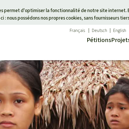
Skip to main content
ies permet d'optimiser la fonctionnalité de notre site internet. 
i : nous possédons nos propres cookies, sans fournisseurs tier
Français
Deutsch
English
Pétitions
Projet
ues
un thème
Don pour une région
êt tropicale
des animaux
Asie du Sud-Est
té
es forêts tropicales
Afrique
alme
activistes
Amérique latine
otégées
icale
cal