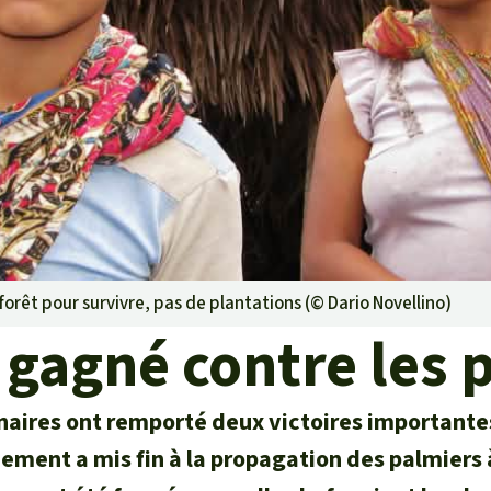
rants
ustriel
ent des terres
ge
 le béton
 forêt pour survivre, pas de plantations (©
Dario Novellino
)
gagné contre les p
naires ont remporté deux victoires importantes 
nement a mis fin à la propagation des palmiers 