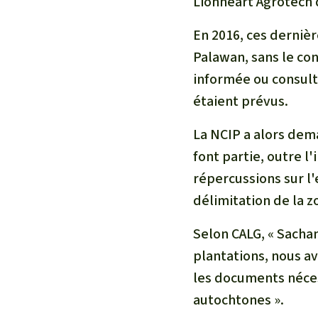
Lionheart Agrotech d
En 2016, ces derniè
Palawan, sans le co
informée ou consult
étaient prévus.
La NCIP a alors dem
font partie, outre l
répercussions sur l'
délimitation de la z
Selon CALG, « Sach
plantations, nous a
les documents néces
autochtones ».