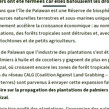
ers ont été fermées car elles bafouaient les dr
0 ans que l'île de Palawan est une Réserve de biosp
ources naturelles terrestres et sous-marines unique
nement accélère la croissance économique : au nom 
tions, des forêts tropicales sont détruites et, avec 
ochtones et de petits agriculteurs.
 de Palawan que l'industrie des plantations s'est ét
iers à huile et de cocotiers y gagnent de plus en p
zal, où croissent encore les zones de forêt tropical
 du réseau CALG (Coalition Against Land Grabbing – 
terres) sont parvenus à enrayer cette expansion fa
re sur la propagation des plantations de palmiers 
izal
.
trie tire profit des plantations, l'expansion des palm