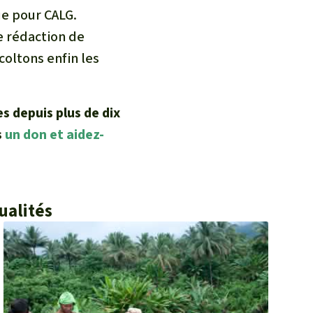
ue pour CALG.
e rédaction de
oltons enfin les
s depuis plus de dix
s
un don et aidez-
ualités