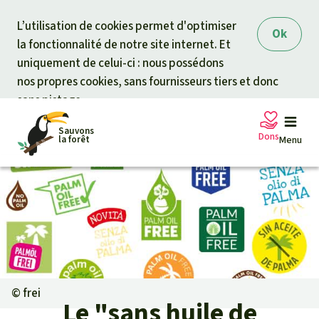
Skip to main content
L’utilisation de cookies permet d'optimiser
Ok
la fonctionnalité de notre site internet. Et
uniquement de celui-ci : nous possédons
nos propres cookies, sans fournisseurs tiers et donc
sans pistage.
Sauvons
Dons
la forêt
Menu
Pétitions
Votre soutien est capital
Don général
Projets
Fonds d'urgence
Info
rmation
s
©
frei
Le "sans huile de