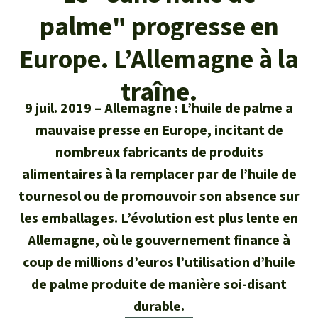
Certificats de don
Pour approfondir
Asso
ciation
palme" progresse en
Actualités
Thématiques
Questions & réponses
Sauvons la forêt
Europe. L’Allemagne à la
Climat et forêt tropicale
Succès
Recherche
Qui sommes-nous ?
traîne.
Don pour un thème
La biodiversité
9 juil. 2019
Allemagne : L’huile de palme a
Lettre d'information
Français
Protection des animaux
Nous contacter
Don pour une région
mauvaise presse en Europe, incitant de
Deutsch
L'huile de palme
nombreux fabricants de produits
Asie du Sud-Est
Protection des forêts tropicales
Transparence
alimentaires à la remplacer par de l’huile de
English
Les aires protégées
Afrique
Soutien aux activistes
tournesol ou de promouvoir son absence sur
Questions fréquentes
les emballages. L’évolution est plus lente en
Español
La forêt tropicale
Amérique latine
Rapports annuels
Allemagne, où le gouvernement finance à
Italiano
coup de millions d’euros l’utilisation d’huile
Le bois tropical
Mentions légales
de palme produite de manière soi-disant
Português
Les biocarburants
durable.