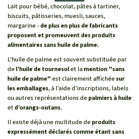
Médias
Lait pour bébé, chocolat, pâtes à tartiner,
Indonesia
L’aluminium
biscuits, pâtisseries, muesli, sauces,
Communiqués
margarine -
de plus en plus de fabricants
L'élevage industriel
proposent et promeuvent des produits
Dans la presse
L'or
alimentaires sans huile de palme
.
L’huile de palme est souvent substituée par
L'accaparement des terres
de
l’huile de tournesol
et la
mention "sans
Le braconnage
huile de palme"
est clairement affichée
sur
les emballages
, à l’aide d’inscriptions, labels
Les barrages
ou autres représentations de
palmiers à huile
et
d’orangs-outans
.
Le ciment et le béton
Il existe déjà une multitude de
produits
Les routes
expressément déclarés comme étant sans