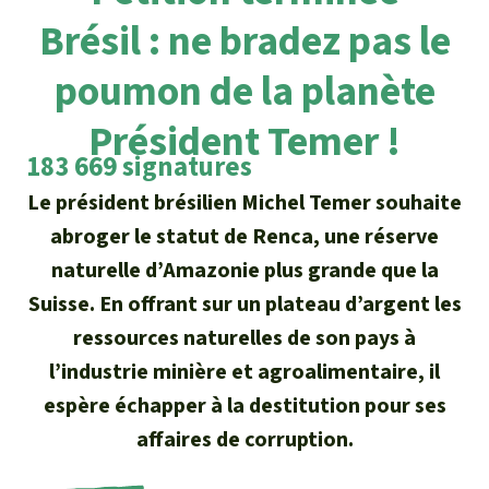
Certificats de don
Pour approfondir
Asso
ciation
Brésil : ne bradez pas le
Actualités
Thématiques
Questions & réponses
Sauvons la forêt
poumon de la planète
Climat et forêt tropicale
Succès
Recherche
Qui sommes-nous ?
Président Temer !
Don pour un thème
183 669 signatures
La biodiversité
Lettre d'information
Français
Protection des animaux
Nous contacter
Don pour une région
Le président brésilien Michel Temer souhaite
Deutsch
L'huile de palme
Asie du Sud-Est
abroger le statut de Renca, une réserve
Protection des forêts tropicales
Transparence
naturelle d’Amazonie plus grande que la
English
Les aires protégées
Afrique
Soutien aux activistes
Suisse. En offrant sur un plateau d’argent les
Questions fréquentes
ressources naturelles de son pays à
Español
La forêt tropicale
Amérique latine
Rapports annuels
l’industrie minière et agroalimentaire, il
Italiano
Le bois tropical
espère échapper à la destitution pour ses
Mentions légales
affaires de corruption.
Português
Les biocarburants