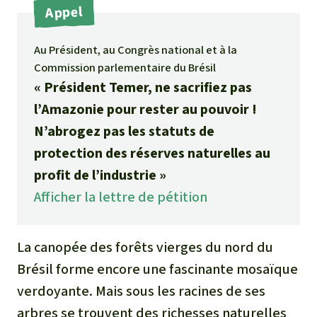
Médias
Appel
Indonesia
L’aluminium
Communiqués
Au Président, au Congrès national et à la
L'élevage industriel
Commission parlementaire du Brésil
Dans la presse
« Président Temer, ne sacrifiez pas
L'or
l’Amazonie pour rester au pouvoir !
N’abrogez pas les statuts de
L'accaparement des terres
protection des réserves naturelles au
profit de l’industrie »
Le braconnage
Afficher la lettre de pétition
Les barrages
La canopée des forêts vierges du nord du
Le ciment et le béton
Brésil forme encore une fascinante mosaïque
verdoyante. Mais sous les racines de ses
Les routes
arbres se trouvent des richesses naturelles