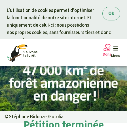
Skip to main content
L’utilisation de cookies permet d'optimiser
Ok
la fonctionnalité de notre site internet. Et
uniquement de celui-ci : nous possédons
nos propres cookies, sans fournisseurs tiers et donc
sans pistage.
Sauvons
Dons
la forêt
Menu
Pétitions
Votre soutien est capital
Don général
Projets
Fonds d'urgence
Info
rmation
s
©
Stéphane Bidouze /Fotolia
Pétition terminée