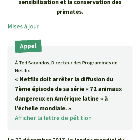
sensibilisation et la conservation des
Médias
Indonesia
L’aluminium
primates.
Communiqués
Mises à jour
L'élevage industriel
Dans la presse
L'or
Appel
L'accaparement des terres
À Ted Sarandos, Directeur des Programmes de
Netflix
Le braconnage
« Netflix doit arrêter la diffusion du
7ème épisode de sa série « 72 animaux
Les barrages
dangereux en Amérique latine » à
l’échelle mondiale. »
Le ciment et le béton
Afficher la lettre de pétition
Les routes