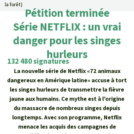
Certificats de don
Pour approfondir
la forêt
)
Asso
ciation
Pétition terminée
Actualités
Thématiques
Questions & réponses
Sauvons la forêt
Série NETFLIX : un vrai
Climat et forêt tropicale
Succès
Recherche
Qui sommes-nous ?
danger pour les singes
Don pour un thème
La biodiversité
Lettre d'information
Français
Protection des animaux
hurleurs
Nous contacter
Don pour une région
132 480 signatures
Deutsch
L'huile de palme
Asie du Sud-Est
Protection des forêts tropicales
Transparence
La nouvelle série de Netflix «72 animaux
English
Les aires protégées
dangereux en Amérique latine» accuse à tort
Afrique
Soutien aux activistes
Questions fréquentes
les singes hurleurs de transmettre la fièvre
Español
La forêt tropicale
Amérique latine
jaune aux humains. Ce mythe est à l’origine
Rapports annuels
du massacre de nombreux singes depuis
Italiano
Le bois tropical
longtemps. Avec son programme, Netflix
Mentions légales
Português
menace les acquis des campagnes de
Les biocarburants