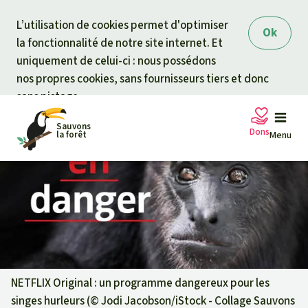
Skip to main content
L’utilisation de cookies permet d'optimiser
Ok
la fonctionnalité de notre site internet. Et
uniquement de celui-ci : nous possédons
nos propres cookies, sans fournisseurs tiers et donc
sans pistage.
Sauvons
Dons
la forêt
Menu
Pétitions
Votre soutien est capital
Don général
Projets
Fonds d'urgence
Info
rmation
s
NETFLIX Original : un programme dangereux pour les
singes hurleurs (©
Jodi Jacobson/iStock - Collage Sauvons