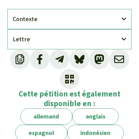
Contexte
Lettre
Étude multi-temporelle de la propriété
foncière dans les territoires municipaux de la
province d’Esmeraldas, rapport technique et
juridique du 22 septembre 2017, réalisé par
Cette pétition est également
le Secrétariat général du ministère de
disponible en :
l’agriculture, de l’élevage, de l’aquaculture et
de la pêche.
allemand
anglais
Reconnu officiellement par l’État équatorien
espagnol
indonésien
depuis le 28 juin 2000, enregistré sous le n°