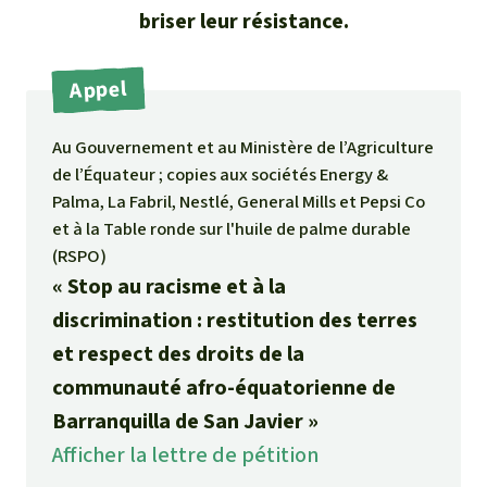
Médias
briser leur résistance.
Indonesia
L’aluminium
Communiqués
Appel
L'élevage industriel
Dans la presse
Au Gouvernement et au Ministère de l’Agriculture
L'or
de l’Équateur ; copies aux sociétés Energy &
Palma, La Fabril, Nestlé, General Mills et Pepsi Co
L'accaparement des terres
et à la Table ronde sur l'huile de palme durable
(RSPO)
Le braconnage
« Stop au racisme et à la
discrimination : restitution des terres
Les barrages
et respect des droits de la
communauté afro-équatorienne de
Le ciment et le béton
Barranquilla de San Javier »
Les routes
Afficher la lettre de pétition