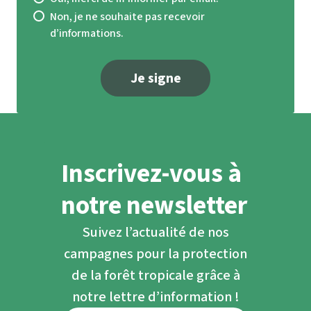
Non, je ne souhaite pas recevoir
LA PROVINCIA DE ESMERALDAS, del Informe
d’informations.
Técnico – Jurídico realizado el 22 de
septiembre del 2017 en Esmeraldas, por la
Je signe
Dirección de Secretaría General del
Ministerio de Agricultura. Ganadería.
Acuacultura y Pesca
Le secrétariat des terres (
secretaría de
Inscrivez-vous à
tierras
) est un département du ministère de
l’agriculture.
notre newsletter
Suivez l’actualité de nos
campagnes pour la protection
de la forêt tropicale grâce à
notre lettre d’information !