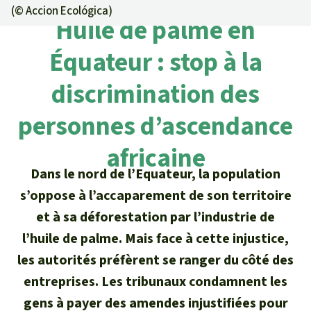
Certificats de don
Pour approfondir
(©
Accion Ecológica
)
Asso
ciation
Huile de palme en
Actualités
Thématiques
Questions & réponses
Sauvons la forêt
Équateur : stop à la
Climat et forêt tropicale
Succès
Recherche
Qui sommes-nous ?
discrimination des
Don pour un thème
La biodiversité
Lettre d'information
Français
Protection des animaux
personnes d’ascendance
Nous contacter
Don pour une région
Deutsch
L'huile de palme
Asie du Sud-Est
africaine
Protection des forêts tropicales
Transparence
Dans le nord de l’Equateur, la population
English
Les aires protégées
Afrique
Soutien aux activistes
s’oppose à l’accaparement de son territoire
Questions fréquentes
et à sa déforestation par l’industrie de
Español
La forêt tropicale
Amérique latine
Rapports annuels
l’huile de palme. Mais face à cette injustice,
Italiano
Le bois tropical
les autorités préfèrent se ranger du côté des
Mentions légales
entreprises. Les tribunaux condamnent les
Português
Les biocarburants
gens à payer des amendes injustifiées pour