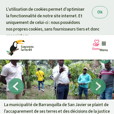
Skip to main content
L’utilisation de cookies permet d'optimiser
Ok
la fonctionnalité de notre site internet. Et
uniquement de celui-ci : nous possédons
nos propres cookies, sans fournisseurs tiers et donc
sans pistage.
Sauvons
Dons
la forêt
Menu
Pétitions
Votre soutien est capital
Don général
Projets
Fonds d'urgence
Info
rmation
s
La municipalité de Barranquilla de San Javier se plaint de
l’accaparement de ses terres et des décisions de la justice