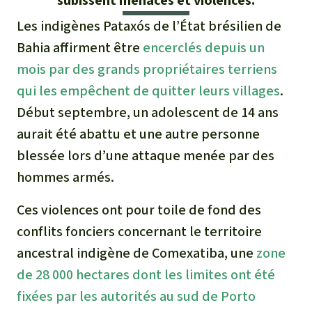
subissent menaces et violences.
Médias
Indonesia
L’aluminium
Les indigènes Pataxós de l’État brésilien de
Communiqués
Bahia affirment être
encerclés depuis un
L'élevage industriel
mois par des grands propriétaires terriens
Dans la presse
qui les empêchent de quitter leurs villages
.
L'or
Début septembre, un adolescent de 14 ans
aurait été abattu et une autre personne
L'accaparement des terres
blessée lors d’une attaque menée par des
Le braconnage
hommes armés.
Ces violences ont pour toile de fond des
Les barrages
conflits fonciers concernant le territoire
Le ciment et le béton
ancestral indigène de Comexatiba, une
zone
de 28 000 hectares dont les limites ont été
Les routes
fixées par les autorités au sud de Porto