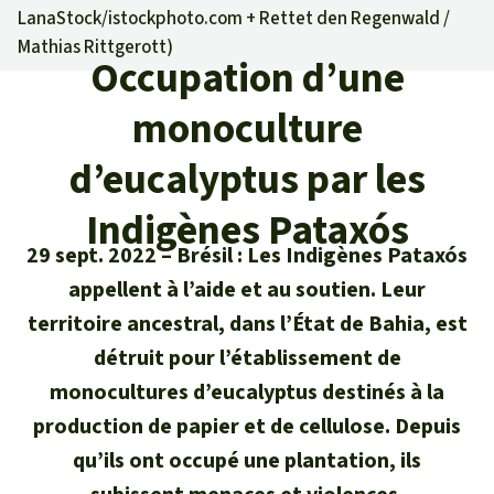
Certificats de don
Pour approfondir
LanaStock/istockphoto.com + Rettet den Regenwald /
Asso
ciation
Mathias Rittgerott
)
Actualités
Thématiques
Occupation d’une
Questions & réponses
Sauvons la forêt
Climat et forêt tropicale
Succès
monoculture
Recherche
Qui sommes-nous ?
Don pour un thème
La biodiversité
d’eucalyptus par les
Lettre d'information
Français
Protection des animaux
Nous contacter
Don pour une région
Indigènes Pataxós
Deutsch
L'huile de palme
Asie du Sud-Est
Protection des forêts tropicales
Transparence
29 sept. 2022
Brésil : Les Indigènes Pataxós
English
Les aires protégées
appellent à l’aide et au soutien. Leur
Afrique
Soutien aux activistes
Questions fréquentes
territoire ancestral, dans l’État de Bahia, est
Español
La forêt tropicale
détruit pour l’établissement de
Amérique latine
Rapports annuels
monocultures d’eucalyptus destinés à la
Italiano
Le bois tropical
production de papier et de cellulose. Depuis
Mentions légales
qu’ils ont occupé une plantation, ils
Português
Les biocarburants