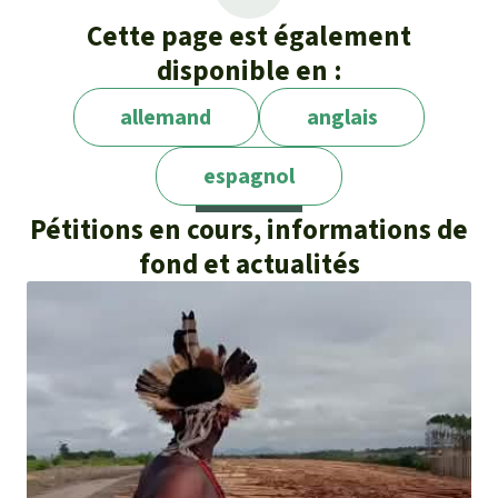
reclaim their land
Cette page est également
Brasil de Fato
SEM DEMARCAÇÃO. Após
disponible en :
retomada de território, indígenas Pataxó
temem retaliação
allemand
anglais
espagnol
Pétitions en cours, informations de
fond et actualités