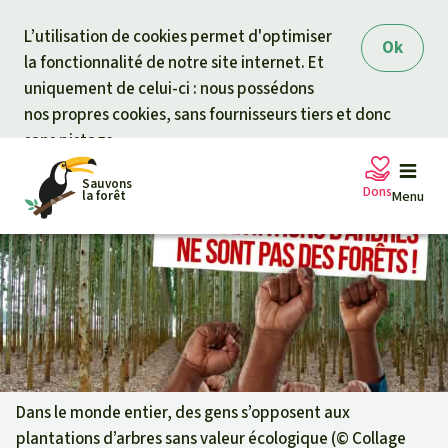
Skip to main content
L’utilisation de cookies permet d'optimiser
Ok
la fonctionnalité de notre site internet. Et
uniquement de celui-ci : nous possédons
nos propres cookies, sans fournisseurs tiers et donc
sans pistage.
Sauvons
Dons
la forêt
Menu
Pétitions
Votre soutien est capital
Don général
Projets
Fonds d'urgence
Info
rmation
s
Dans le monde entier, des gens s’opposent aux
plantations d’arbres sans valeur écologique (©
Collage