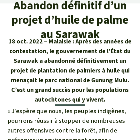
Certificats de don
Abandon définitif d’un
Pour approfondir
Asso
ciation
Actualités
projet d’huile de palme
Thématiques
Questions & réponses
Sauvons la forêt
Climat et forêt tropicale
au Sarawak
Succès
Recherche
Qui sommes-nous ?
Don pour un thème
18 oct. 2022
Malaisie : Après des années de
La biodiversité
Lettre d'information
Français
contestation, le gouvernement de l’État du
Protection des animaux
Nous contacter
Don pour une région
Sarawak a abandonné définitivement un
Deutsch
L'huile de palme
Asie du Sud-Est
Protection des forêts tropicales
projet de plantation de palmiers à huile qui
Transparence
menaçait le parc national de Gunung Mulu.
English
Les aires protégées
Afrique
Soutien aux activistes
Questions fréquentes
C’est un grand succès pour les populations
Español
La forêt tropicale
autochtones qui y vivent.
Amérique latine
Rapports annuels
« J’espère que nous, les peuples indigènes,
Italiano
Le bois tropical
pourrons réussir à stopper de nombreuses
Mentions légales
autres offensives contre la forêt, afin de
Português
Les biocarburants