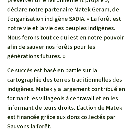
préserver un environnement propre »,
Médias
Indonesia
L’aluminium
déclare notre partenaire Matek Geram, de
Communiqués
l’organisation indigène SADIA. « La forêt est
L'élevage industriel
notre vie et la vie des peuples indigènes.
Dans la presse
Nous ferons tout ce qui est en notre pouvoir
L'or
afin de sauver nos forêts pour les
générations futures. »
L'accaparement des terres
Ce succès est basé en partie sur la
Le braconnage
cartographie des terres traditionnelles des
indigènes. Matek y a largement contribué en
Les barrages
formant les villageois à ce travail et en les
informant de leurs droits. L’action de Matek
Le ciment et le béton
est financée grâce aux dons collectés par
Les routes
Sauvons la forêt.