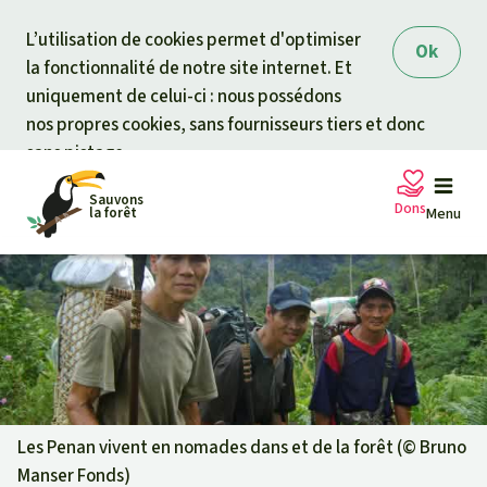
Skip to main content
L’utilisation de cookies permet d'optimiser
Ok
la fonctionnalité de notre site internet. Et
uniquement de celui-ci : nous possédons
nos propres cookies, sans fournisseurs tiers et donc
sans pistage.
Sauvons
Dons
la forêt
Menu
Pétitions
Votre soutien est capital
Don général
Projets
Fonds d'urgence
Info
rmation
s
Les Penan vivent en nomades dans et de la forêt (©
Bruno
Manser Fonds
)