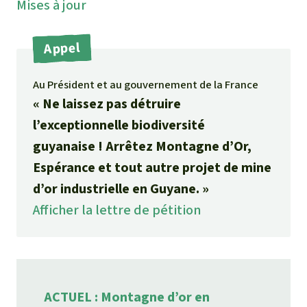
Mises à jour
Médias
Indonesia
L’aluminium
Communiqués
Appel
L'élevage industriel
Dans la presse
Au Président et au gouvernement de la France
L'or
« Ne laissez pas détruire
l’exceptionnelle biodiversité
L'accaparement des terres
guyanaise ! Arrêtez Montagne d’Or,
Espérance et tout autre projet de mine
Le braconnage
d’or industrielle en Guyane. »
Afficher la lettre de pétition
Les barrages
Le ciment et le béton
Les routes
ACTUEL : Montagne d’or en