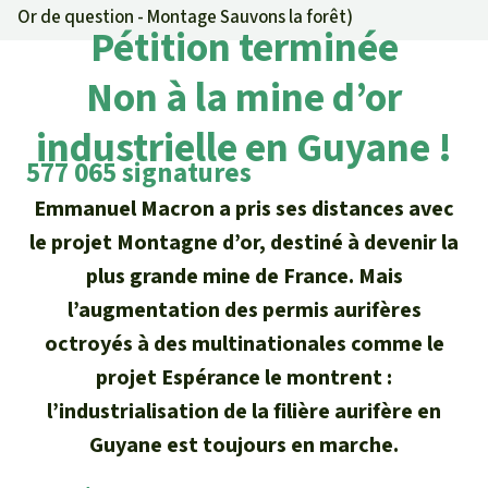
Certificats de don
Pour approfondir
Or de question - Montage Sauvons la forêt
)
Asso
ciation
Pétition terminée
Actualités
Thématiques
Questions & réponses
Sauvons la forêt
Non à la mine d’or
Climat et forêt tropicale
Succès
Recherche
Qui sommes-nous ?
industrielle en Guyane !
Don pour un thème
La biodiversité
Lettre d'information
577 065 signatures
Français
Protection des animaux
Nous contacter
Don pour une région
Emmanuel Macron a pris ses distances avec
Deutsch
L'huile de palme
Asie du Sud-Est
Protection des forêts tropicales
le projet Montagne d’or, destiné à devenir la
Transparence
plus grande mine de France. Mais
English
Les aires protégées
Afrique
Soutien aux activistes
Questions fréquentes
l’augmentation des permis aurifères
Español
La forêt tropicale
octroyés à des multinationales comme le
Amérique latine
Rapports annuels
projet Espérance le montrent :
Italiano
Le bois tropical
l’industrialisation de la filière aurifère en
Mentions légales
Guyane est toujours en marche.
Português
Les biocarburants