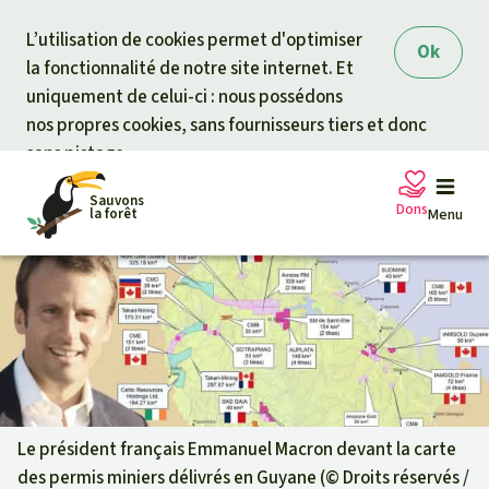
Skip to main content
L’utilisation de cookies permet d'optimiser
Ok
la fonctionnalité de notre site internet. Et
uniquement de celui-ci : nous possédons
nos propres cookies, sans fournisseurs tiers et donc
sans pistage.
Sauvons
Dons
la forêt
Menu
Pétitions
Votre soutien est capital
Don général
Projets
Fonds d'urgence
Info
rmation
s
Le président français Emmanuel Macron devant la carte
des permis miniers délivrés en Guyane (©
Droits réservés /